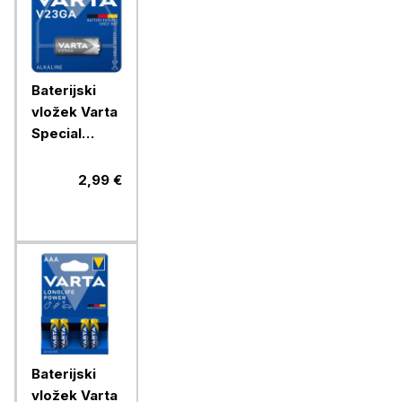
Baterijski
vložek Varta
Special
V23GA 1/1
alkalni
2,99 €
Baterijski
vložek Varta