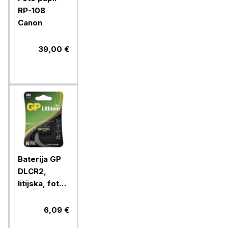
RP-108
Canon
39,00 €
Baterija GP
DLCR2,
litijska, foto
CR2, 1 blister
6,09 €