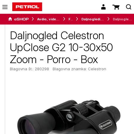
Avdio, video in telefonija
Foto
Daljnogledi in teleskopi
Daljnogled Celestron UpClose G2 10-30x50 Zoom - Porro - Box
Daljnogled Celestron
UpClose G2 10-30x50
Zoom - Porro - Box
Blagovna št.: 280298
Blagovna znamka:
Celestron