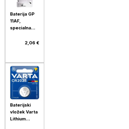
Baterija GP
11AF,
specialna
alkalna, 6V, 1
blister
2,06 €
Baterijski
vložek Varta
Lithium
gumb