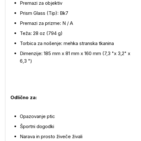
Premazi za objektiv
Prism Glass (Tip): Bk7
Premazi za prizme: N / A
Teža: 28 oz (794 g)
Torbica za nošenje: mehka stranska tkanina
Dimenzije: 185 mm x 81 mm x 160 mm (7,3 "x 3,2" x
6,3 ")
Odlično za:
Opazovanje ptic
Športni dogodki
Narava in prosto živeče živali