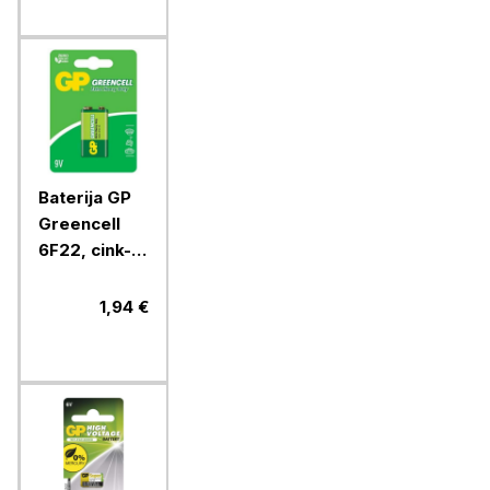
Baterija GP
Greencell
6F22, cink-
kloridna, 9V,
1 blister
1,94 €