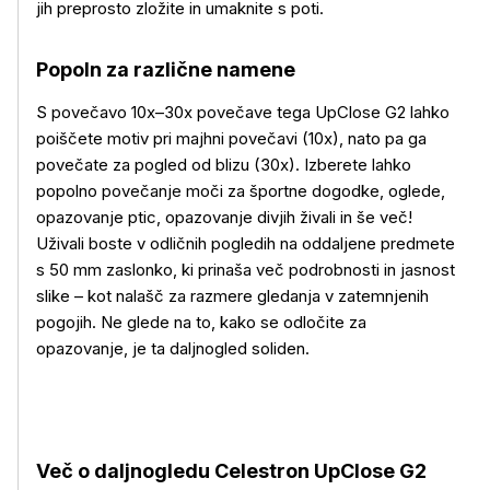
jih preprosto zložite in umaknite s poti.
Popoln za različne namene
S povečavo 10x–30x povečave tega UpClose G2 lahko
poiščete motiv pri majhni povečavi (10x), nato pa ga
povečate za pogled od blizu (30x). Izberete lahko
popolno povečanje moči za športne dogodke, oglede,
opazovanje ptic, opazovanje divjih živali in še več!
Uživali boste v odličnih pogledih na oddaljene predmete
s 50 mm zaslonko, ki prinaša več podrobnosti in jasnost
slike – kot nalašč za razmere gledanja v zatemnjenih
pogojih. Ne glede na to, kako se odločite za
opazovanje, je ta daljnogled soliden.
Več o daljnogledu Celestron UpClose G2