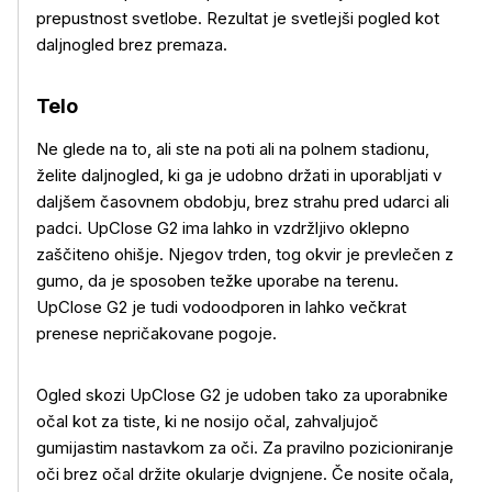
prepustnost svetlobe. Rezultat je svetlejši pogled kot
daljnogled brez premaza.
Telo
Ne glede na to, ali ste na poti ali na polnem stadionu,
želite daljnogled, ki ga je udobno držati in uporabljati v
daljšem časovnem obdobju, brez strahu pred udarci ali
padci. UpClose G2 ima lahko in vzdržljivo oklepno
zaščiteno ohišje. Njegov trden, tog okvir je prevlečen z
gumo, da je sposoben težke uporabe na terenu.
UpClose G2 je tudi vodoodporen in lahko večkrat
prenese nepričakovane pogoje.
Ogled skozi UpClose G2 je udoben tako za uporabnike
očal kot za tiste, ki ne nosijo očal, zahvaljujoč
gumijastim nastavkom za oči. Za pravilno pozicioniranje
oči brez očal držite okularje dvignjene. Če nosite očala,