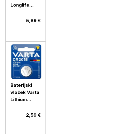
Longlife
Power AAA
4/1 alkalni
5,89 €
Baterijski
vložek Varta
Lithium
gumb
CR2016 1/1
2,59 €
litijski