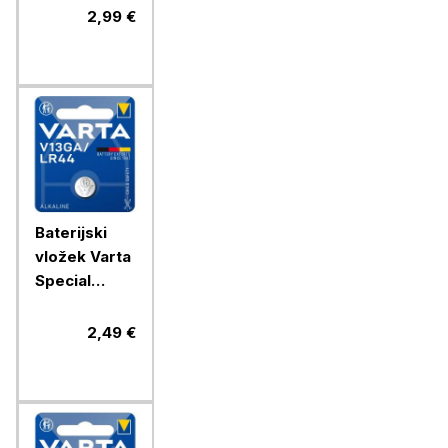
CR2025 1/1
2,99 €
litijski
Baterijski
vložek Varta
Special
V13GA/LR44
1/1 alkalni
2,49 €