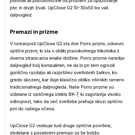
pohode ali pustolovščine na prostem za opazovanje
ptic in divjih živali. UpClose G2 10-30x50 bo vaš
daljnogled.
Premazi in prizme
V notranjosti UpClose G2 sta dve Porro prizmi, odsevni
optični prizmi, ki sta v obliki pravokotnega trikotnika z
dvema stranicama enake dolžine. Porro prizme naredijo
daljnogled bolj kompakten, ne da bi pri tem ogrozili
goriščno razdaljo ali razpršitev svetlobnih žarkov, ko
gredo skozenj, kar daje klasično obliko »širokih ramen«
tradicionalnega daljnogleda. Naše Porro prizme so
izdelane iz optičnega stekla BK-7, ki zagotavlja visoko
odbojnost, tako da več svetlobe prehaja skozi optično
pot do vašega očesa.
UpClose G2 vsebuje tudi druge optične površine,
obdelane s posebnimi premazi za še boljšo