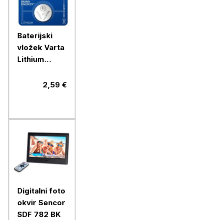
Baterijski
vložek Varta
Lithium
gumb
CR2016 1/1
2,59 €
litijski
Digitalni foto
okvir Sencor
SDF 782 BK