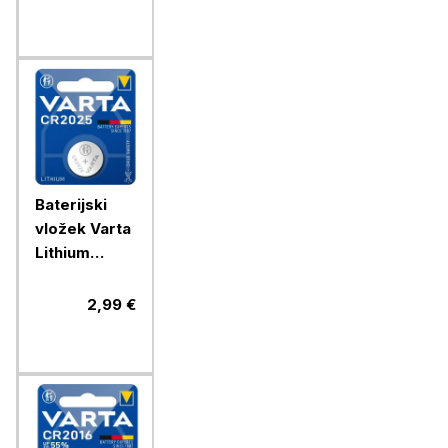
Baterijski
vložek Varta
Lithium
gumb
CR2025 1/1
2,99 €
litijski