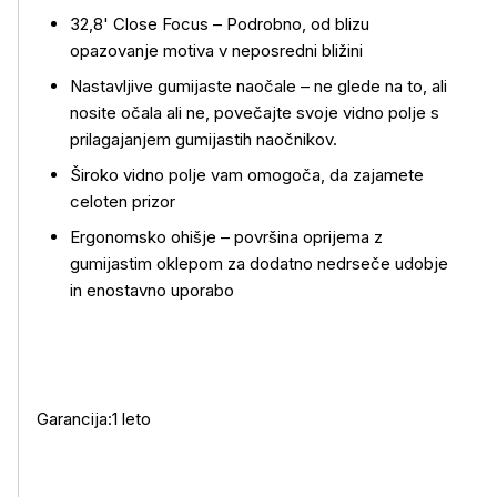
32,8' Close Focus – Podrobno, od blizu
opazovanje motiva v neposredni bližini
Nastavljive gumijaste naočale – ne glede na to, ali
nosite očala ali ne, povečajte svoje vidno polje s
Več o izdelku
prilagajanjem gumijastih naočnikov.
Široko vidno polje vam omogoča, da zajamete
celoten prizor
Ergonomsko ohišje – površina oprijema z
gumijastim oklepom za dodatno nedrseče udobje
in enostavno uporabo
Garancija:1 leto