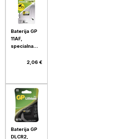
Baterija GP
11AF,
specialna
alkalna, 6V, 1
blister
2,06 €
Baterija GP
DLCR2,