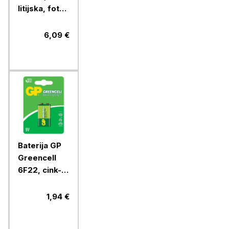
litijska, foto
CR2, 1 blister
6,09 €
Baterija GP
Greencell
6F22, cink-
kloridna, 9V,
1 blister
1,94 €