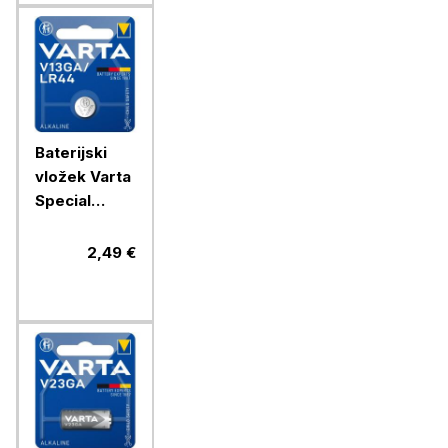
Baterijski
vložek Varta
Special
V13GA/LR44
1/1 alkalni
2,49 €