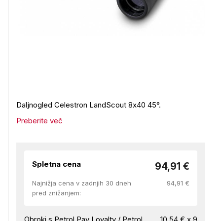
Daljnogled Celestron LandScout 8x40 45°.
Preberite več
Spletna cena
94,91 €
Najnižja cena v zadnjih 30 dneh
94,91 €
pred znižanjem:
Obroki s Petrol Pay Loyalty / Petrol
10,54 € x 9