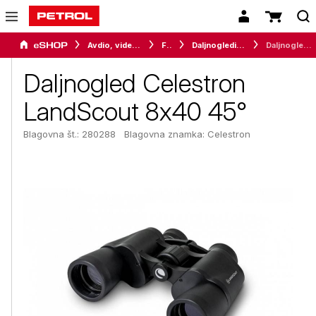
Avdio, video in telefonija
Foto
Daljnogledi in teleskopi
Daljnogled Celestron LandScout 8x40 45°
Daljnogled Celestron
LandScout 8x40 45°
Blagovna št.: 280288
Blagovna znamka:
Celestron