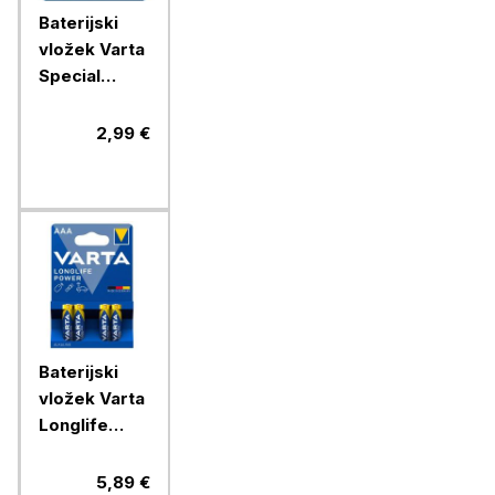
Baterijski
vložek Varta
Special
V23GA 1/1
alkalni
2,99 €
Baterijski
vložek Varta
Longlife
Power AAA
4/1 alkalni
5,89 €