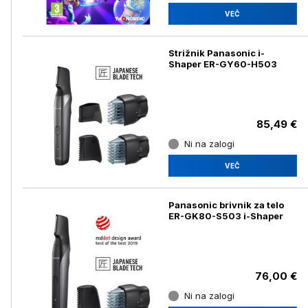
VEČ
Strižnik Panasonic i-
Shaper ER-GY60-H503
85,49 €
Ni na zalogi
VEČ
Panasonic brivnik za telo
ER-GK80-S503 i-Shaper
76,00 €
Ni na zalogi