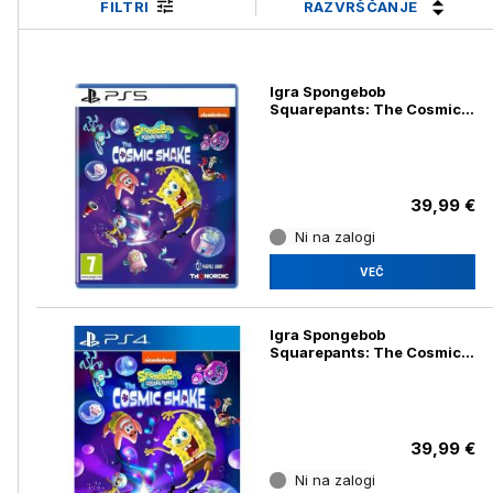
RAZVRŠČANJE
FILTRI
Igra Spongebob
Squarepants: The Cosmic
Shake za Playstation 5
39,99 €
Ni na zalogi
VEČ
Igra Spongebob
Squarepants: The Cosmic
Shake za PS4
39,99 €
Ni na zalogi