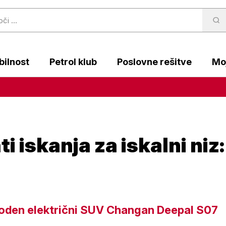
ilnost
Petrol klub
Poslovne rešitve
Moj
i iskanja za iskalni niz
oden električni SUV Changan Deepal S07