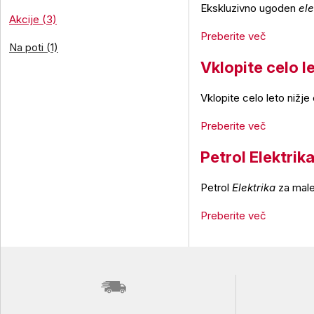
Ekskluzivno ugoden
ele
Akcije (3)
Preberite več
Na poti (1)
Vklopite celo l
Vklopite celo leto nižj
Preberite več
Petrol Elektrik
Petrol
Elektrika
za male
Preberite več