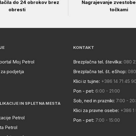
ačila do 24 obrokov brez
Nagrajevanje zvestobe 
obresti
točkami
JE
KONTAKT
portal Moj Petrol
Brezplačna tel. številka:
080 2
za podjetja
Brezplačna tel. št. eShop:
080
Klici iz tujine:
+386 14 71 45 9
Pon - pet:
6:00 - 21:00
Sob, ned in prazniki:
7:00 - 20
LIKACIJE IN SPLETNA MESTA
Klici za pravne osebe:
+386 1
kacije Petrol
Pon - pet:
7:00 - 15:00
a Petrol