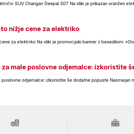
ktrični
SUV Changan Deepal S07 Na sliki je prikazan oranžen
ele
eto nižje cene za elektriko
e cene za
elektriko
Na sliki je promocijski banner z besedilom: »D
a za male poslovne odjemalce: izkoristite 
 poslovne odjemalce: izkoristite še dodatne popuste Nasmejan 