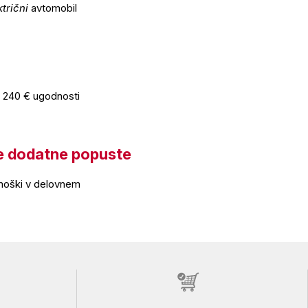
ktrični
avtomobil
o 240 € ugodnosti
še dodatne popuste
moški v delovnem