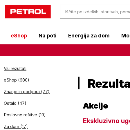
eShop
Na poti
Energija za dom
Mob
Vsi rezultati
Rezultat
eShop (680)
Znanje in podpora (77)
Ostalo (47)
Akcije
Poslovne rešitve (19)
Ekskluzivno ug
Za dom (17)