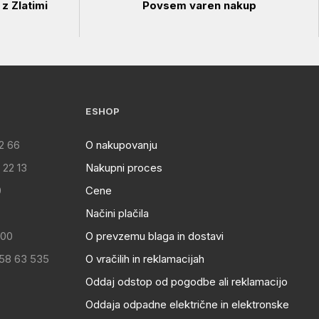
z Zlatimi
Povsem varen nakup
ESHOP
2 66
O nakupovanju
 22 13
Nakupni proces
0
Cene
Načini plačila
:00
O prevzemu blaga in dostavi
 58 63 535
O vračilih in reklamacijah
Oddaj odstop od pogodbe ali reklamacijo
Oddaja odpadne električne in elektronske