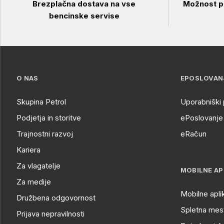
Brezplačna dostava na vse
Možnost pl
bencinske servise
O NAS
EPOSLOVAN
Skupina Petrol
Uporabniški 
Podjetja in storitve
ePoslovanje 
Trajnostni razvoj
eRačun
Kariera
Za vlagatelje
MOBILNE AP
Za medije
Mobilne apli
Družbena odgovornost
Spletna mest
Prijava nepravilnosti