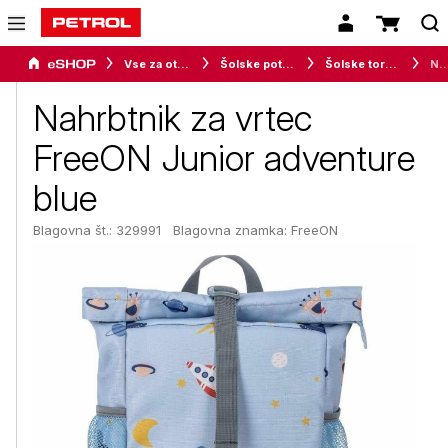
Vse za otroke
Šolske potrebščine
Šolske torbe in nahrbtniki
Nahrbtnik za vrtec FreeON Junior ad
Nahrbtnik za vrtec
FreeON Junior adventure
blue
Blagovna št.: 329991
Blagovna znamka:
FreeON