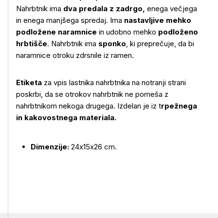
Nahrbtnik ima
dva predala z zadrgo,
enega večjega
in enega manjšega spredaj. Ima
nastavljive mehko
podložene naramnice
in udobno mehko
podloženo
hrbtišče
. Nahrbtnik ima
sponko
, ki preprečuje, da bi
Več o izdelku
naramnice otroku zdrsnile iz ramen.
Etiketa
za vpis lastnika nahrbtnika na notranji strani
poskrbi, da se otrokov nahrbtnik ne pomeša z
nahrbtnikom nekoga drugega. Izdelan je iz t
rpežnega
in kakovostnega materiala.
Dimenzije:
24x15x26 cm.