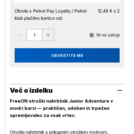
Obroki s Petrol Pay Loyalty / Petrol
12,49 € x 2
klub plačilno kartico od:
Ni na zalogi
OBVESTITE ME
Več o izdelku
FreeON otroški nahrbtnik Junior Adventure v
modri barvi — praktičen, udoben in trpežen
spremljevalec za vsak vrtec.
Otroški nahrbtnik s prikupnim otroškim motivom.