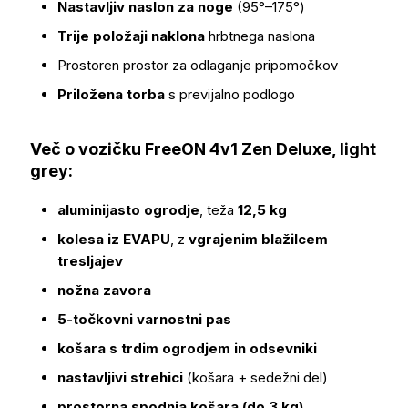
Nastavljiv naslon za noge
(95°–175°)
Trije položaji naklona
hrbtnega naslona
Prostoren prostor za odlaganje pripomočkov
Priložena torba
s previjalno podlogo
Več o vozičku FreeON 4v1 Zen Deluxe, light
grey:
aluminijasto ogrodje
, teža
12,5 kg
kolesa iz EVAPU
, z
vgrajenim blažilcem
tresljajev
nožna zavora
5-točkovni varnostni pas
košara s trdim ogrodjem in odsevniki
nastavljivi strehici
(košara + sedežni del)
prostorna spodnja košara (do 3 kg)