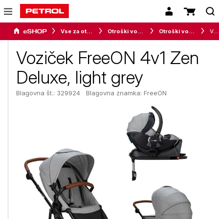
Vse za otroke
Otroški vozički in avtosedeži
Otroški vozički
Voziček FreeON 4v1 Zen Deluxe, light grey
Voziček FreeON 4v1 Zen
Deluxe, light grey
Blagovna št.: 329924
Blagovna znamka:
FreeON