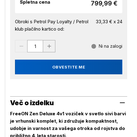
Spletna cena
799,99 €
Obroki s Petrol Pay Loyalty / Petrol
33,33 € x 24
klub plačilno kartico od:
Ni na zalogi
OBVESTITE ME
Več o izdelku
FreeON Zen Deluxe 4v1 voziček v svetlo sivi barvi
je vrhunski komplet, ki združuje kompaktnost,
udobje in varnost za vašega otroka od rojstva do
približno 4. leta starosti.