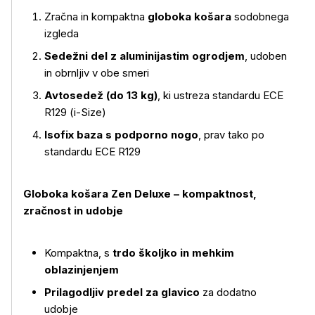
Zračna in kompaktna
globoka košara
sodobnega
izgleda
Sedežni del z aluminijastim ogrodjem
, udoben
in obrnljiv v obe smeri
Avtosedež (do 13 kg)
, ki ustreza standardu ECE
R129 (i-Size)
Isofix baza s podporno nogo
, prav tako po
standardu ECE R129
Globoka košara Zen Deluxe – kompaktnost,
zračnost in udobje
Kompaktna, s
trdo školjko in mehkim
oblazinjenjem
Prilagodljiv predel za glavico
za dodatno
udobje