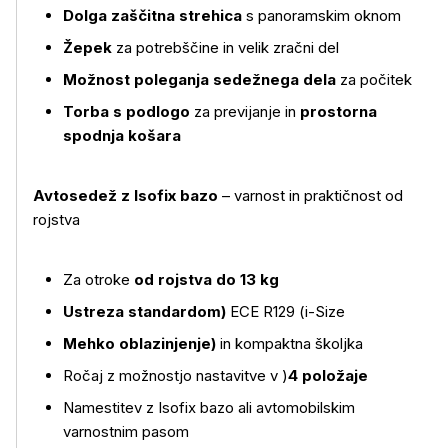
Dolga zaščitna strehica
s panoramskim oknom
Več o izdelku
Žepek
za potrebščine in velik zračni del
Možnost poleganja sedežnega dela
za počitek
Torba s podlogo
za previjanje in
prostorna
spodnja košara
Avtosedež z Isofix bazo
– varnost in praktičnost od
rojstva
Za otroke
od rojstva do 13 kg
Ustreza standardom)
ECE R129 (i-Size
Mehko oblazinjenje)
in kompaktna školjka
Ročaj z možnostjo nastavitve v )
4 položaje
Namestitev z Isofix bazo ali avtomobilskim
varnostnim pasom