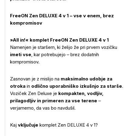
FreeON Zen DELUXE 4 v 1 – vse v enem, brez
kompromisov
»All in!« komplet FreeON Zen DELUXE 4 v 1
Namenjen je staršem, ki želijo že pri prvem vozičku
imeti vse
, kar potrebujejo – brez dodatnih
kompromisov.
Zasnovan je z mislijo na
maksimalno udobje za
otroka
in
odlično uporabniško izkušnjo za starše
.
Voziček Zen Deluxe je
kompakten, vodljiv,
prilagodljiv in primeren za vse terene
–
verjamemo, da vas bo navdušil.
Kaj
vključuje
komplet Zen DELUXE 4 v 1?