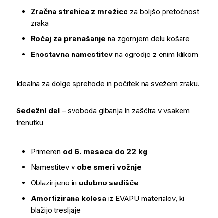
Zračna strehica z mrežico
za boljšo pretočnost
zraka
Ročaj za prenašanje
na zgornjem delu košare
Enostavna namestitev
na ogrodje z enim klikom
Idealna za dolge sprehode in počitek na svežem zraku.
Sedežni del
– svoboda gibanja in zaščita v vsakem
trenutku
Primeren
od 6. meseca do 22 kg
Namestitev v
obe smeri vožnje
Oblazinjeno in
udobno sedišče
Amortizirana kolesa
iz EVAPU materialov, ki
blažijo tresljaje