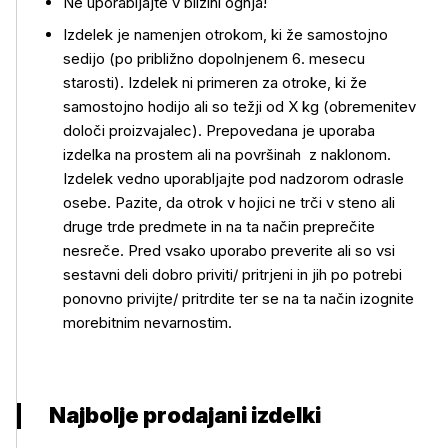
Ne uporabljajte v bližini ognja!
Izdelek je namenjen otrokom, ki že samostojno
sedijo (po približno dopolnjenem 6. mesecu
starosti). Izdelek ni primeren za otroke, ki že
Uporaba izdelka
samostojno hodijo ali so težji od X kg (obremenitev
določi proizvajalec). Prepovedana je uporaba
izdelka na prostem ali na površinah z naklonom.
Izdelek vedno uporabljajte pod nadzorom odrasle
osebe. Pazite, da otrok v hojici ne trči v steno ali
druge trde predmete in na ta način preprečite
nesreče. Pred vsako uporabo preverite ali so vsi
sestavni deli dobro priviti/ pritrjeni in jih po potrebi
ponovno privijte/ pritrdite ter se na ta način izognite
morebitnim nevarnostim.
Najbolje prodajani izdelki