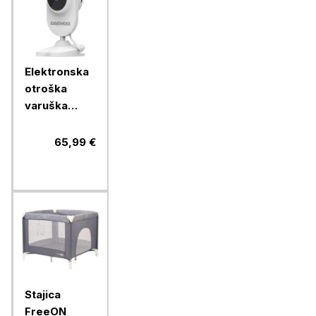
Elektronska
otroška
varuška
Daewoo
BM49
65,99 €
Stajica
FreeON