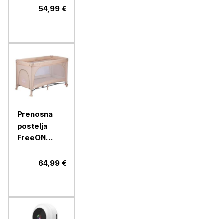
54,99 €
Prenosna
postelja
FreeON
Nook z
odprtino
64,99 €
beige