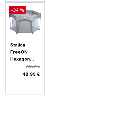
-34 %
Stajica
FreeON
Hexagon
Quick
74,99 €
Folding, siva
48,99 €