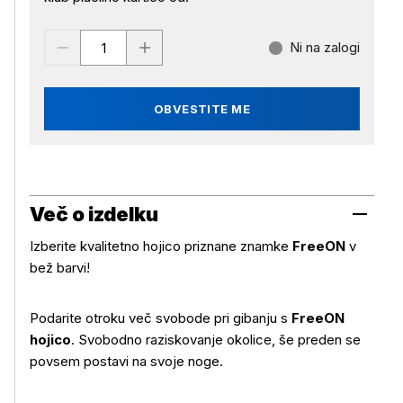
Ni na zalogi
OBVESTITE ME
Več o izdelku
Izberite kvalitetno hojico priznane znamke
FreeON
v
bež barvi!
Podarite otroku več svobode pri gibanju s
FreeON
hojico
. Svobodno raziskovanje okolice, še preden se
povsem postavi na svoje noge.