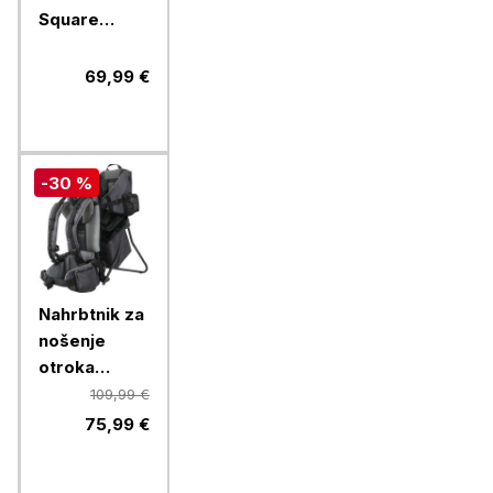
Square
kvadratna,
panda
69,99 €
-30 %
Nahrbtnik za
nošenje
otroka
FreeON
109,99 €
mount
75,99 €