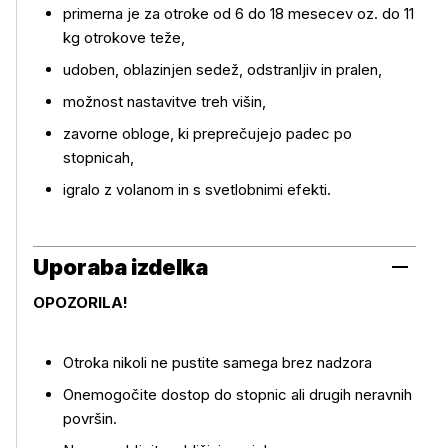
primerna je za otroke od 6 do 18 mesecev oz. do 11
Več o izdelku
kg otrokove teže,
udoben, oblazinjen sedež, odstranljiv in pralen,
možnost nastavitve treh višin,
zavorne obloge, ki preprečujejo padec po
stopnicah,
igralo z volanom in s svetlobnimi efekti.
Uporaba izdelka
OPOZORILA!
Otroka nikoli ne pustite samega brez nadzora
Onemogočite dostop do stopnic ali drugih neravnih
površin.