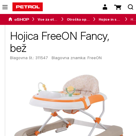
Vse za otroke
Otroška oprema
Hojice in sprehajalci
Hojica FreeON Fancy,
Hojica FreeON Fancy,
bež
Blagovna št.: 311547
Blagovna znamka:
FreeON