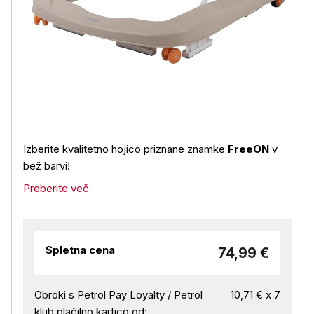
Izberite kvalitetno hojico priznane znamke
FreeON
v
bež barvi!
Preberite več
Spletna cena
74,99 €
Obroki s Petrol Pay Loyalty / Petrol
10,71 € x 7
klub plačilno kartico od: