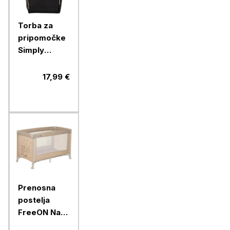
Torba za
pripomočke
Simply
Simply, black
17,99 €
Prenosna
postelja
FreeON Nap
beige