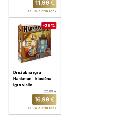
11,99 €
za 30 Zlatih točk
-26 %
Družabna igra
Hankman - klasična
igra vislic
22,99 €
16,99 €
za 30 Zlatih točk