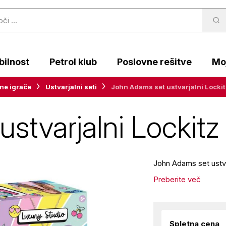
ilnost
Petrol klub
Poslovne rešitve
Moj
ne igrače
Ustvarjalni seti
John Adams set ustvarjalni Lockit
stvarjalni Lockitz
John Adams set ustva
Preberite več
Spletna cena