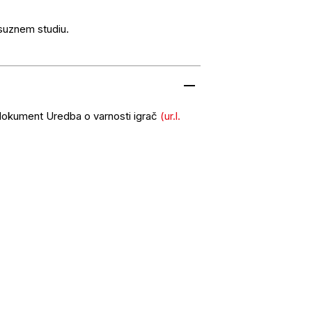
ksuznem studiu.
 dokument Uredba o varnosti igrač
(ur.l.