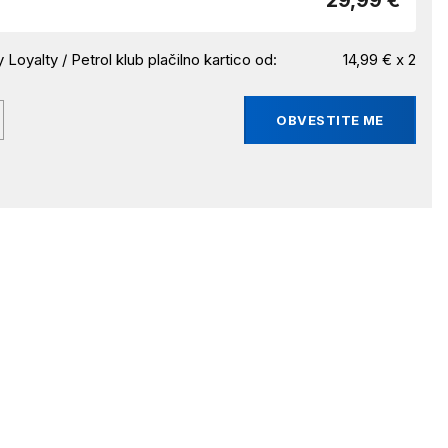
29,99 €
 Loyalty / Petrol klub plačilno kartico od:
14,99 € x 2
OBVESTITE ME