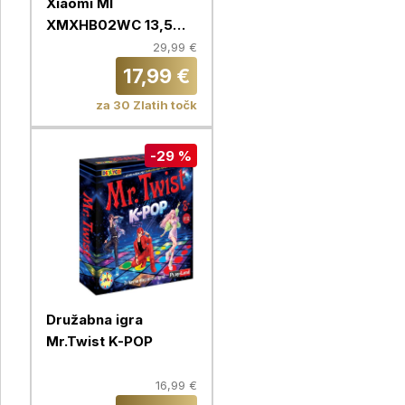
Xiaomi MI
XMXHB02WC 13,5
inch
29,99 €
17,99 €
za 30 Zlatih točk
-29 %
Družabna igra
Mr.Twist K-POP
16,99 €