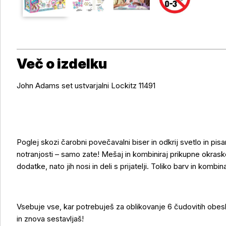
Več o izdelku
John Adams set ustvarjalni Lockitz 11491
Poglej skozi čarobni povečavalni biser in odkrij svetlo in pisa
notranjosti – samo zate! Mešaj in kombiniraj prikupne okraske
dodatke, nato jih nosi in deli s prijatelji. Toliko barv in kombin
Več o izdelku
Vsebuje vse, kar potrebuješ za oblikovanje 6 čudovitih obeskov
in znova sestavljaš!