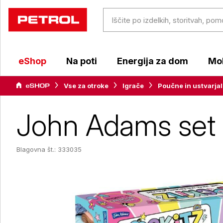
eShop
Na poti
Energija za dom
Mob
Vse za otroke
Igrače
Poučne in ustvarjal
John Adams set u
Blagovna št.: 333035