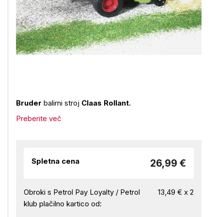
Bruder
balirni stroj
Claas Rollant.
Preberite več
Spletna cena
26,99 €
Obroki s Petrol Pay Loyalty / Petrol
13,49 € x 2
klub plačilno kartico od: