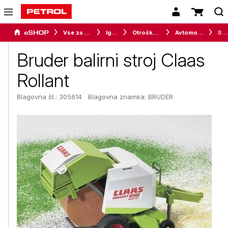
Vse za otroke
Igrače
Otroške igrače
Avtomobilčki / vozila
Bruder balirni stroj Claas Rollant
Bruder balirni stroj Claas
Rollant
Blagovna št.: 305614
Blagovna znamka:
BRUDER