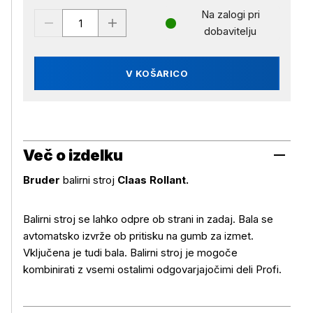
Na zalogi pri
dobavitelju
V KOŠARICO
Več o izdelku
Bruder
balirni stroj
Claas Rollant.
Balirni stroj se lahko odpre ob strani in zadaj. Bala se
Več o izdelku
avtomatsko izvrže ob pritisku na gumb za izmet.
Vključena je tudi bala. Balirni stroj je mogoče
kombinirati z vsemi ostalimi odgovarjajočimi deli Profi.