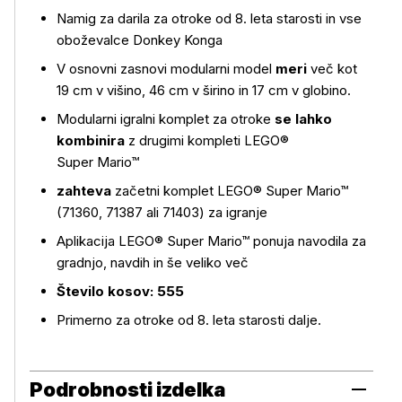
Namig za darila za otroke od 8. leta starosti in vse
oboževalce Donkey Konga
V osnovni zasnovi modularni model
meri
več kot
19 cm v višino, 46 cm v širino in 17 cm v globino.
Modularni igralni komplet za otroke
se lahko
kombinira
z drugimi kompleti LEGO®
Super Mario™
zahteva
začetni komplet LEGO® Super Mario™
(71360, 71387 ali 71403) za igranje
Aplikacija LEGO® Super Mario™ ponuja navodila za
gradnjo, navdih in še veliko več
Število kosov: 555
Primerno za otroke od 8. leta starosti dalje.
Podrobnosti izdelka