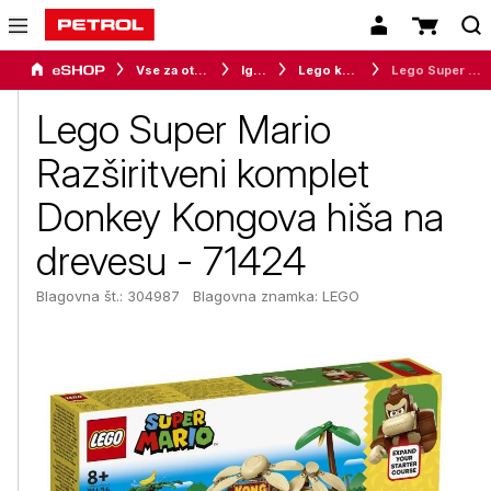
Vse za otroke
Igrače
Lego kocke
Lego Super Mario Razširitveni komplet Donkey Kongova hiša na drevesu - 71424
Lego Super Mario
Razširitveni komplet
Donkey Kongova hiša na
drevesu - 71424
Blagovna št.: 304987
Blagovna znamka:
LEGO