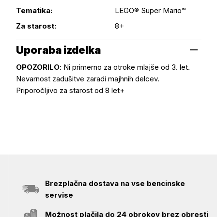
Tematika:
LEGO® Super Mario™
Podrobnosti izdelka
Za starost:
8+
Uporaba izdelka
OPOZORILO
: Ni primerno za otroke mlajše od 3. let.
Nevarnost zadušitve zaradi majhnih delcev.
Uporaba izdelka
Priporočljivo za starost od 8 let+
Brezplačna dostava na vse bencinske
servise
Možnost plačila do 24 obrokov brez obresti