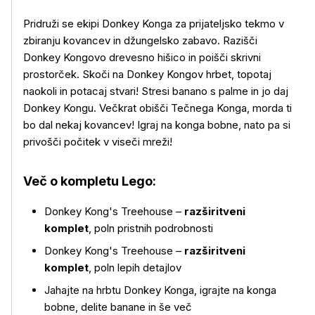
Pridruži se ekipi Donkey Konga za prijateljsko tekmo v
zbiranju kovancev in džungelsko zabavo. Razišči
Donkey Kongovo drevesno hišico in poišči skrivni
prostorček. Skoči na Donkey Kongov hrbet, topotaj
naokoli in potacaj stvari! Stresi banano s palme in jo daj
Donkey Kongu. Večkrat obišči Tečnega Konga, morda ti
bo dal nekaj kovancev! Igraj na konga bobne, nato pa si
privošči počitek v viseči mreži!
Več o kompletu Lego:
Donkey Kong's Treehouse –
razširitveni
komplet
, poln pristnih podrobnosti
Donkey Kong's Treehouse –
razširitveni
Več o izdelku
komplet
, poln lepih detajlov
Jahajte na hrbtu Donkey Konga, igrajte na konga
bobne, delite banane in še več