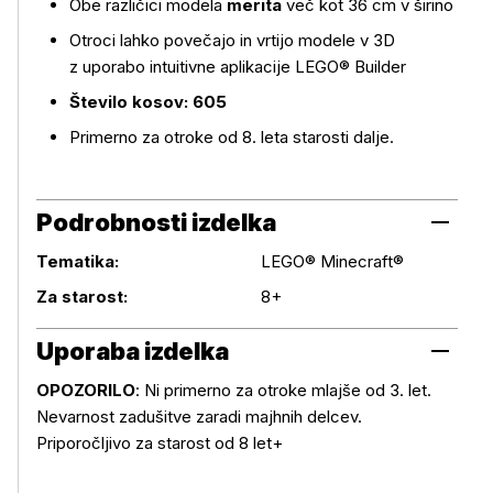
Obe različici modela
merita
več kot 36 cm v širino
Otroci lahko povečajo in vrtijo modele v 3D
z uporabo intuitivne aplikacije LEGO® Builder
Število kosov: 605
Primerno za otroke od 8. leta starosti dalje.
Podrobnosti izdelka
Tematika:
LEGO® Minecraft®
Podrobnosti izdelka
Za starost:
8+
Uporaba izdelka
OPOZORILO
: Ni primerno za otroke mlajše od 3. let.
Nevarnost zadušitve zaradi majhnih delcev.
Uporaba izdelka
Priporočljivo za starost od 8 let+