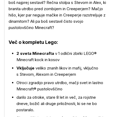
boš najprej sestavil? Rečna stolpa s Stevom in Alex, ki
branita utrdbo pred zombijem in Creeperjem? Mačjo
hišo, kjer par neguje mačke in Creeperje razstreljuje z
dinamitom? Ali pa boš sestavil čisto svojo
pustolovščino Minecraft?
Več o kompletu Lego:
2 sveta Minecrafta
v 1 odlični zbirki LEGO®
Minecraft kock in kosov
Več o izdelku
Vključuje
veliko znanih likov in mafij, vključno
s Stevom, Alexom in Creeperjem
Otroci zgradijo pravo utrdbo, mačji svet in lastno
Minecraft® pustolovščino
darilo za otroke, stare 8 let in več, za rojstne
dneve, božič ali druge priložnosti, ki se ne bo
postaralo.