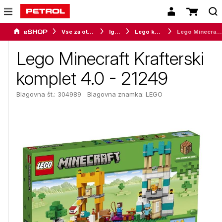
Vse za otroke
Igrače
Lego kocke
Lego Minecraft Krafterski komplet 4.0 - 21249
Lego Minecraft Krafterski
komplet 4.0 - 21249
Blagovna št.: 304989
Blagovna znamka:
LEGO