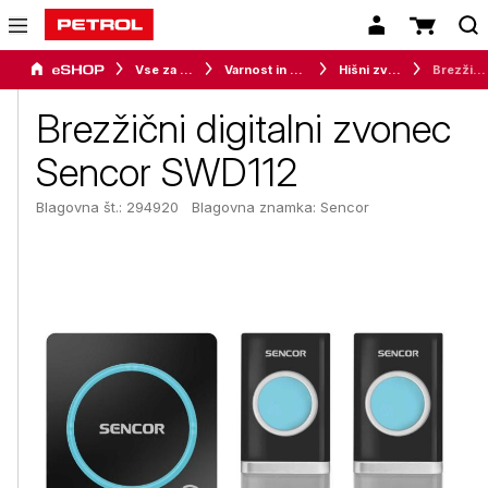
Vse za dom
Varnost in nadzor
Hišni zvonci
Brezžični digitalni zvonec Sencor SWD112
Brezžični digitalni zvonec
Sencor SWD112
Blagovna št.: 294920
Blagovna znamka:
Sencor