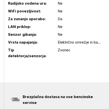
Radijsko vodena ura:
Ne
Podrobnosti izdelka
WiFi povezljivost:
Ne
Za zunanjo uporabo:
Da
LAN priklop:
Ne
Senzor gibanja:
Ne
Vrsta napajanja:
Električno omrežje in baterija
Tip
Zvonec
detektorja/senzorja:
Brezplačna dostava na vse bencinske
servise