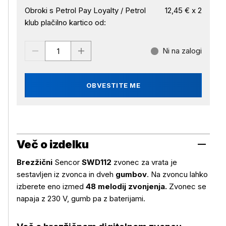
Obroki s Petrol Pay Loyalty / Petrol
12,45 € x 2
klub plačilno kartico od:
Ni na zalogi
OBVESTITE ME
Več o izdelku
Brezžični
Sencor
SWD112
zvonec za vrata je
sestavljen iz zvonca in dveh
gumbov
. Na zvoncu lahko
izberete eno izmed
48 melodij zvonjenja.
Zvonec se
napaja z 230 V, gumb pa z baterijami.