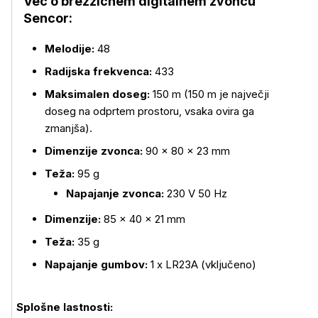
Več o brezžičnem digitalnem zvoncu
Sencor:
Melodije:
48
Radijska frekvenca:
433
Maksimalen doseg:
150 m (150 m je največji
doseg na odprtem prostoru, vsaka ovira ga
zmanjša).
Dimenzije zvonca:
90 × 80 × 23 mm
Teža:
95 g
Več o izdelku
Napajanje zvonca:
230 V 50 Hz
Dimenzije:
85 × 40 × 21 mm
Teža:
35 g
Napajanje gumbov:
1 x LR23A (vključeno)
Splošne lastnosti: