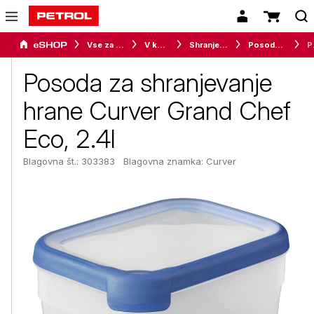
Vse za dom
V kuhinji
Shranjevanje in organiziranje živil
Posode za shranjevanje živil
Posoda za
Posoda za shranjevanje
hrane Curver Grand Chef
Eco, 2.4l
Blagovna št.: 303383
Blagovna znamka:
Curver