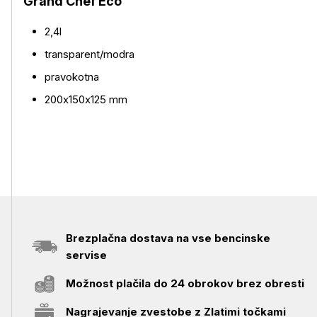
Grand Chef Eco
Več o izdelku
2,4l
transparent/modra
pravokotna
200x150x125 mm
Brezplačna dostava na vse bencinske
servise
Možnost plačila do 24 obrokov brez obresti
Nagrajevanje zvestobe z Zlatimi točkami