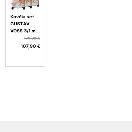
Kovčki set
GUSTAV
VOSS 3/1 mix
Mallorca
179,90 €
64583 map
107,90 €