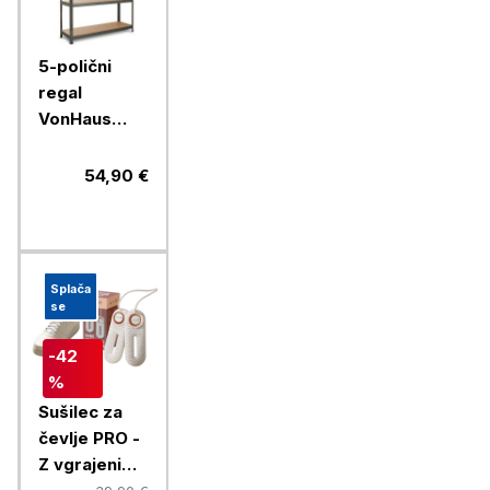
5-polični
regal
VonHaus
Extra Wide,
1,8m
54,90 €
Splača
se
-42
%
Sušilec za
čevlje PRO -
Z vgrajenim