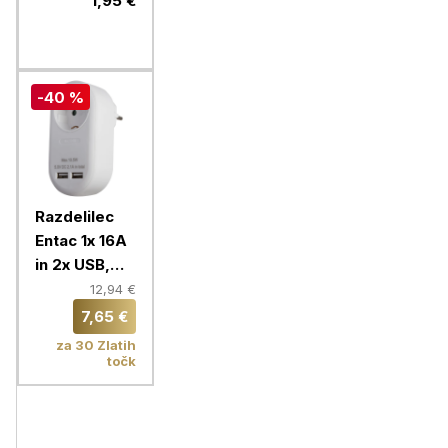
1,95 €
-40 %
Razdelilec
Entac 1x 16A
in 2x USB,
bela
12,94 €
7,65 €
za 30 Zlatih
točk