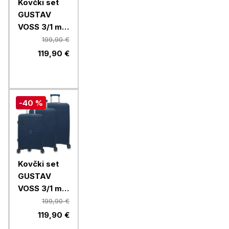
Kovčki set
GUSTAV
VOSS 3/1 mix
Monaco
199,90 €
64638,
119,90 €
champagne
-40 %
Kovčki set
GUSTAV
VOSS 3/1 mix
Saint Tropez
199,90 €
64666,
119,90 €
temno