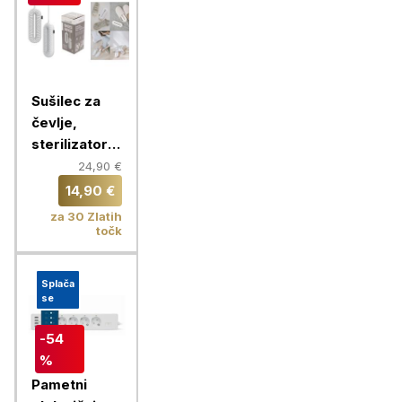
Sušilec za
čevlje,
sterilizator z
vgrajenim
24,90 €
časovnikom,
14,90 €
Chameleon
za 30 Zlatih
točk
Splača
se
-54
%
Pametni