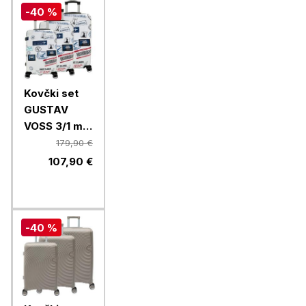
-40 %
Kovčki set
GUSTAV
VOSS 3/1 mix
Mallorca
179,90 €
64662,
107,90 €
airmail
-40 %