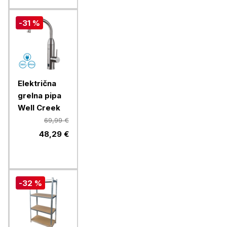
-31 %
Električna
grelna pipa
Well Creek
69,99 €
48,29 €
-32 %