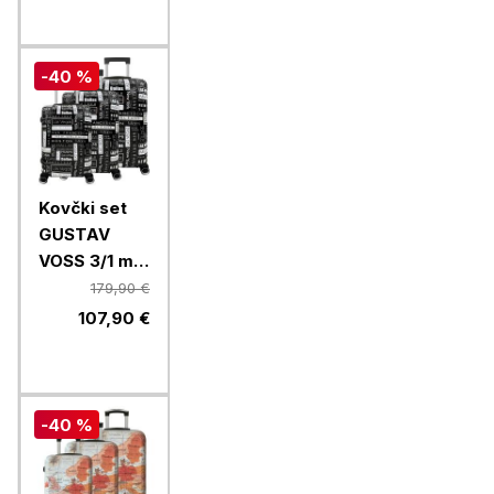
modra
-40 %
Kovčki set
GUSTAV
VOSS 3/1 mix
Mallorca
179,90 €
64664, usa
107,90 €
-40 %