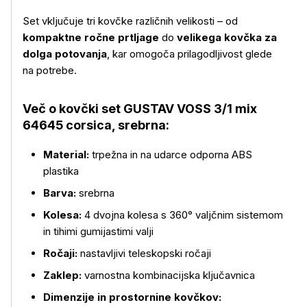
Set vključuje tri kovčke različnih velikosti – od
kompaktne ročne prtljage
do
velikega kovčka za
dolga potovanja
, kar omogoča prilagodljivost glede
na potrebe.
Več o izdelku
Več o kovčki set GUSTAV VOSS 3/1 mix
64645 corsica, srebrna:
Material:
trpežna in na udarce odporna ABS
plastika
Barva:
srebrna
Kolesa:
4 dvojna kolesa s 360° valjčnim sistemom
in tihimi gumijastimi valji
Ročaji:
nastavljivi teleskopski ročaji
Zaklep:
varnostna kombinacijska ključavnica
Dimenzije in prostornine kovčkov: