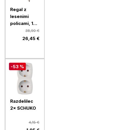
Regal z
lesenimi
policami, 180
x 90 x 40 cm
38,90 €
26,45 €
-53 %
Razdelilec
2× SCHUKO
4,15 €