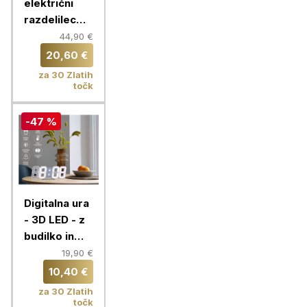
električni
razdelilec
Chameleon
44,90 €
20,60 €
za 30 Zlatih
točk
-47 %
Digitalna ura
- 3D LED - z
budilko in
prikazom
19,90 €
temperature
10,40 €
za 30 Zlatih
točk