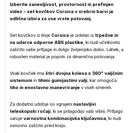
Izberite zanesljivost, prostornost in prefinjen
videz – set kovčkov Corsica v srebrni barvi je
odlična izbira za vse vrste potovanj.
Set kovčkov iz linije
Corsica
je izdelan iz
trpežne in
na udarce odporne ABS plastike
, ki nudi učinkovito
zaščito vaše prtljage in dolgo življenjsko dobo. Lahek, a
robusten material je popoln za dinamična potovanja.
Vsak kovček ima
štiri dvojna kolesa s 360° valjčnim
sistemom
in
tihimi gumijastimi valji
, kar omogoča
tiho in enostavno manevriranje
v vseh smereh.
Za dodatno udobje so vgrajeni
nastavljivi
teleskopski ročaji
, ki se prilagodijo vaši višini. Prtljago
varuje
varnostna kombinacijska ključavnica
, ki nudi
osnovno zaščito pred krajo.