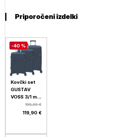
Priporočeni izdelki
-40 %
Kovčki set
GUSTAV
VOSS 3/1 mix
Monaco
199,90 €
64637,
119,90 €
temno
modra