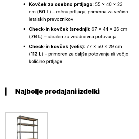
Kovček za osebno prtljago
: 55 × 40 × 23
cm (
50 L
) – ročna prtljaga, primerna za večino
letalskih prevoznikov
Check-in kovček (srednji)
: 67 × 44 × 26 cm
(
76 L
) – idealen za večdnevna potovanja
Check-in kovček (velik)
: 77 × 50 × 29 cm
(
112 L
) – primeren za daljša potovanja ali večjo
količino prtljage
Najbolje prodajani izdelki