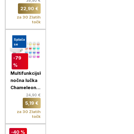
časovnikom
39,90 €
in 360°
22,90 €
kroženjem
za 30 Zlatih
zraka
točk
Splača
se
-79
%
Multifunkcijska
nočna lučka
Chameleon +
hišni polnilec
24,90 €
2x USB
5,19 €
za 30 Zlatih
točk
-40 %