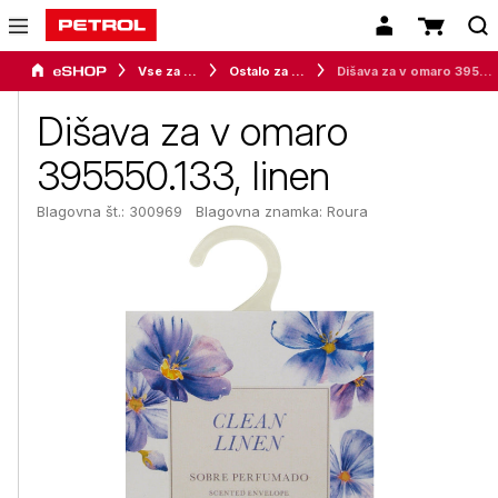
Vse za dom
Ostalo za dom
Dišava za v omaro 395550.133, linen
Dišava za v omaro
395550.133, linen
Blagovna št.: 300969
Blagovna znamka:
Roura