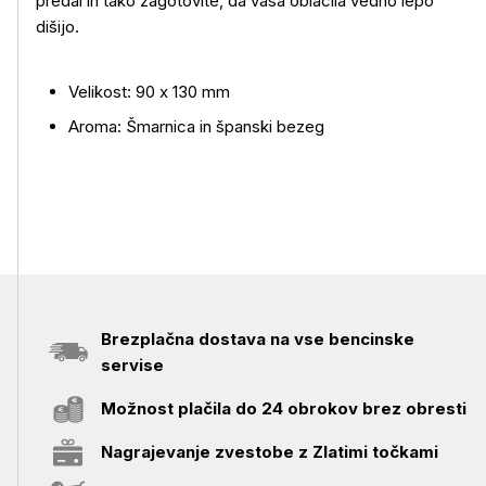
predal in tako zagotovite, da vaša oblačila vedno lepo
Več o izdelku
dišijo.
Velikost: 90 x 130 mm
Aroma: Šmarnica in španski bezeg
Brezplačna dostava na vse bencinske
servise
Možnost plačila do 24 obrokov brez obresti
Nagrajevanje zvestobe z Zlatimi točkami