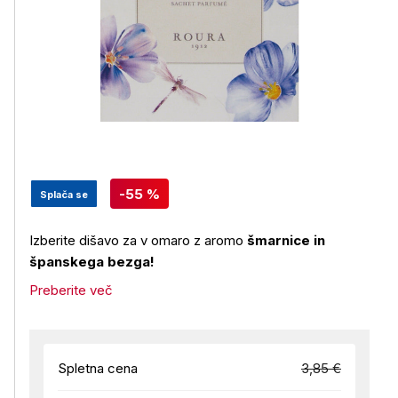
-55 %
Splača se
Izberite dišavo za v omaro z aromo
šmarnice in
španskega bezga!
Preberite več
Spletna cena
3,85 €