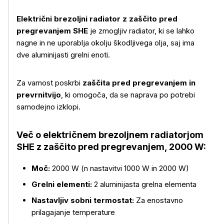
Električni brezoljni radiator z zaščito pred
pregrevanjem SHE
je zmogljiv radiator, ki se lahko
nagne in ne uporablja okolju škodljivega olja, saj ima
dve aluminijasti grelni enoti.
Za varnost poskrbi
zaščita pred pregrevanjem in
prevrnitvijo
, ki omogoča, da se naprava po potrebi
samodejno izklopi.
Več o električnem brezoljnem radiatorjom
SHE z zaščito pred pregrevanjem, 2000 W:
Moč:
2000 W (n nastavitvi 1000 W in 2000 W)
Več o izdelku
Grelni elementi:
2 aluminijasta grelna elementa
Nastavljiv sobni termostat:
Za enostavno
prilagajanje temperature