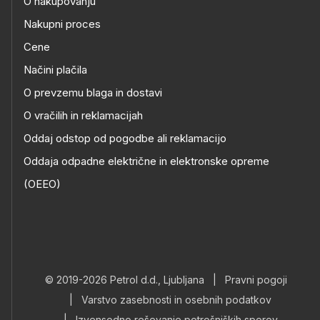
O nakupovanju
Nakupni proces
Cene
Načini plačila
O prevzemu blaga in dostavi
O vračilih in reklamacijah
Oddaj odstop od pogodbe ali reklamacijo
Oddaja odpadne električne in elektronske opreme
(OEEO)
© 2019-2026 Petrol d.d., Ljubljana
|
Pravni pogoji
|
Varstvo zasebnosti in osebnih podatkov
|
Izvensodno reševanje potrošniških sporov