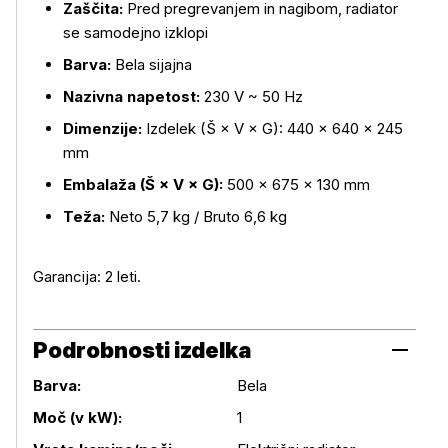
Zaščita:
Pred pregrevanjem in nagibom, radiator
se samodejno izklopi
Barva:
Bela sijajna
Nazivna napetost:
230 V ~ 50 Hz
Dimenzije:
Izdelek (Š × V × G): 440 × 640 × 245
mm
Embalaža (Š × V × G):
500 × 675 × 130 mm
Teža:
Neto 5,7 kg / Bruto 6,6 kg
Garancija: 2 leti.
Podrobnosti izdelka
Barva:
Bela
Podrobnosti izdelka
Moč (v kW):
1