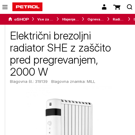
Vse za dom
Hlajenje in gretje
Ogrevalna telesa
Radiatorji
Električni brezoljni
radiator SHE z zaščito
pred pregrevanjem,
2000 W
Blagovna št.: 319139
Blagovna znamka:
MILL