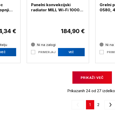
ec
Panelni konvekcijski
Grelni 
opnji
radiator MILL Wi-Fi 1000W
0580, 425 
2000W
bel jeklo PA1000WIFI4
IP44
4,34 €
184,90 €
telju
Ni na zalogi
Ni na 
PRIMERJAJ
PRIM
VEČ
VEČ
PRIKAŽI VEČ
Prikazanih 24 od 27 izdelk
1
2