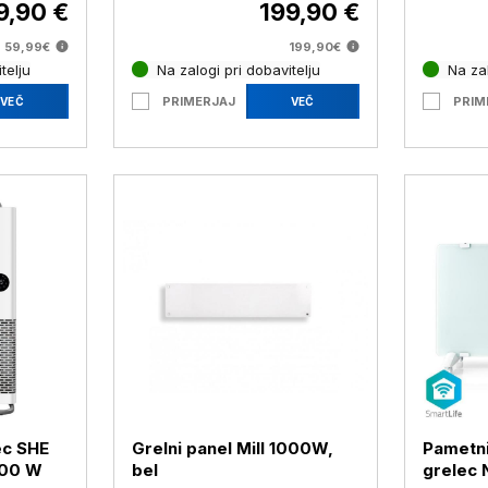
9,90 €
199,90 €
59,99€
199,90€
telju
Na zalogi pri dobavitelju
Na zal
PRIMERJAJ
PRIM
VEČ
VEČ
ec SHE
Grelni panel Mill 1000W,
Pametni
200 W
bel
grelec 