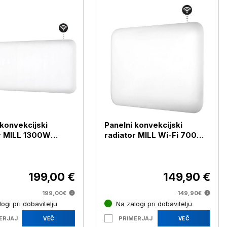
 konvekcijski
Panelni konvekcijski
r MILL 1300W
radiator MILL Wi-Fi 700W
IFI4, bel, jeklo
jeklo PA700WIFI4
199,00 €
149,90 €
199,00€
149,90€
ogi pri dobavitelju
Na zalogi pri dobavitelju
ERJAJ
PRIMERJAJ
VEČ
VEČ