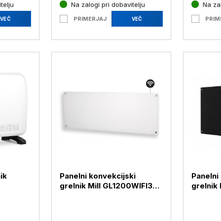
telju
Na zalogi pri dobavitelju
Na zal
PRIMERJAJ
PRIM
VEČ
VEČ
ik
Panelni konvekcijski
Panelni
grelnik Mill GL1200WIFI3
grelnik
1200 W
1200W