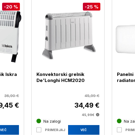
-20 %
-25 %
ik Iskra
Konvektorski grelnik
Panelni
De'Longhi HCM2020
radiato
PA1300W
36,90 €
45,99 €
9,45 €
34,49 €
45,99€
Na zalogi
Na zal
PRIMERJAJ
PRIM
VEČ
VEČ