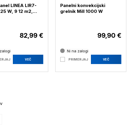
panel LINEA LIR7-
Panelni konvekcijski
W, 9 12 m2,
grelnik Mill 1000 W
82,99 €
99,90 €
zalogi
Ni na zalogi
ERJAJ
PRIMERJAJ
VEČ
VEČ
ov