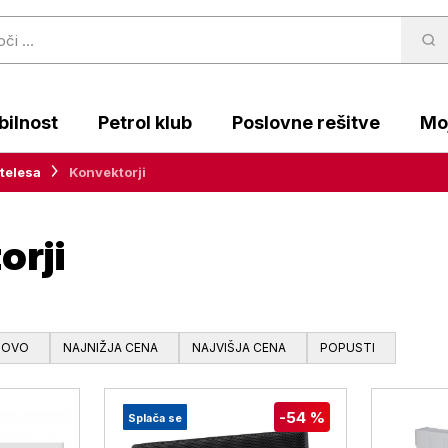
ilnost
Petrol klub
Poslovne rešitve
Moj
telesa
Konvektorji
orji
NOVO
NAJNIŽJA CENA
NAJVIŠJA CENA
POPUSTI
-54 %
Splača se