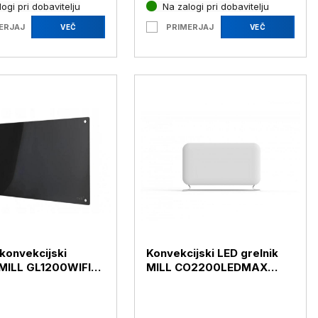
ogi pri dobavitelju
Na zalogi pri dobavitelju
ERJAJ
PRIMERJAJ
VEČ
VEČ
 konvekcijski
Konvekcijski LED grelnik
 MILL GL1200WIFI3B
MILL CO2200LEDMAX
2200 W