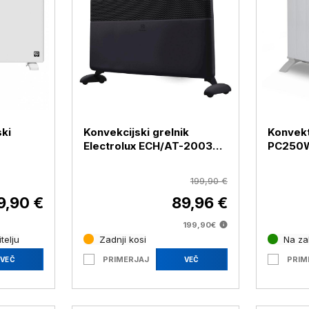
ki
Konvekcijski grelnik
Konvekt
Electrolux ECH/AT-2003
PC250
000 W
3AI-W BI EEC, 2000 W,
črna
199,90 €
9,90 €
89,96 €
199,90€
telju
Zadnji kosi
Na za
PRIMERJAJ
PRIM
VEČ
VEČ