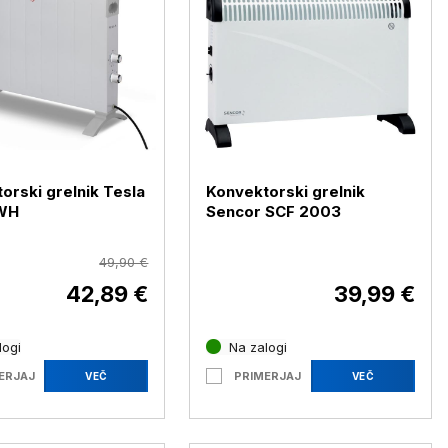
orski grelnik Tesla
Konvektorski grelnik
WH
Sencor SCF 2003
49,90 €
42,89 €
39,99 €
logi
Na zalogi
ERJAJ
PRIMERJAJ
VEČ
VEČ