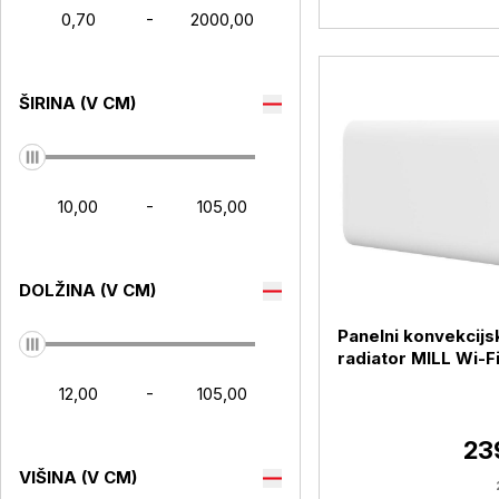
-
ŠIRINA (V CM)
-
DOLŽINA (V CM)
Panelni konvekcijs
radiator MILL Wi-F
2000W PA2000WIFI
-
jeklo
23
VIŠINA (V CM)