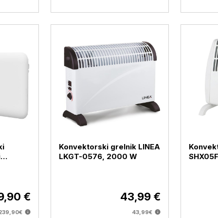
ki
Konvektorski grelnik LINEA
Konvekt
i
LKGT-0576, 2000 W
SHX05F
4, bel,
9,90 €
43,99 €
239,90€
43,99€