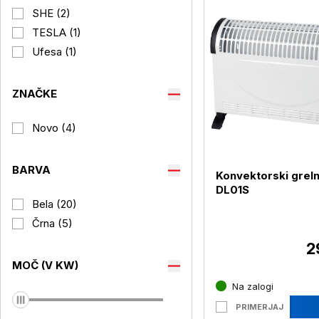
SHE (2)
TESLA (1)
Ufesa (1)
ZNAČKE
Novo (4)
BARVA
Konvektorski greln
DL01S
Bela (20)
Črna (5)
2
MOČ (V KW)
Na zalogi
PRIMERJAJ