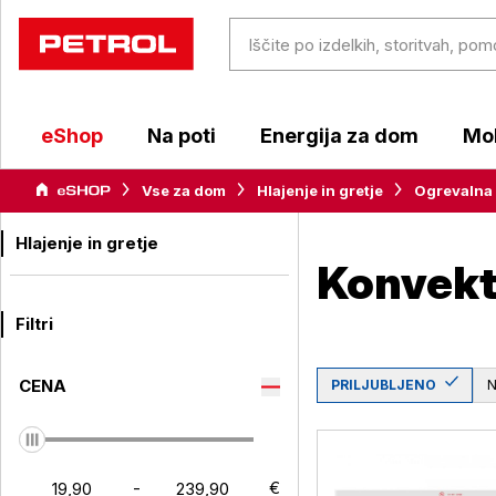
eShop
Na poti
Energija za dom
Mob
Vse za dom
Hlajenje in gretje
Ogrevalna 
Hlajenje in gretje
Konvekt
Filtri
CENA
PRILJUBLJENO
-
€