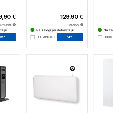
WIFIHT
9,90 €
129,90 €
174,90€
129,90€
telju
Na zalogi pri dobavitelju
Na zal
PRIMERJAJ
PRIM
VEČ
VEČ