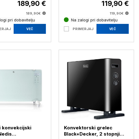
189,90 €
119,90 €
189,90€
119,90€
ogi pri dobavitelju
Na zalogi pri dobavitelju
ERJAJ
PRIMERJAJ
VEČ
VEČ
 konvekcijski
Konvektorski grelec
Nedis
Black+Decker, 2 stopnji