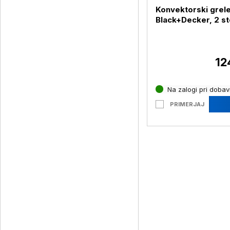
Konvektorski grel
Black+Decker, 2 st
toplote, 1250W-
12
Na zalogi pri dobavi
PRIMERJAJ