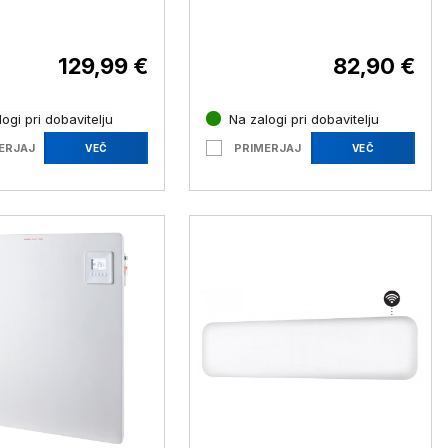
PL20FWT, 2000 W
toplote, 1250W - 2000W
129,99 €
82,90 €
ogi pri dobavitelju
Na zalogi pri dobavitelju
ERJAJ
PRIMERJAJ
VEČ
VEČ