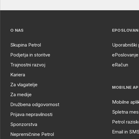
O NAS
EPOSLOVAN
Skupina Petrol
Uporabniški 
Podjetja in storitve
ePoslovanje 
Trajnostni razvoj
eRačun
Kariera
Za vlagatelje
MOBILNE AP
Za medije
Mobilne apli
Družbena odgovornost
Spletna mest
Prijava nepravilnosti
Petrol razisk
Sponzorstva
Email in SM
Nepremičnine Petrol