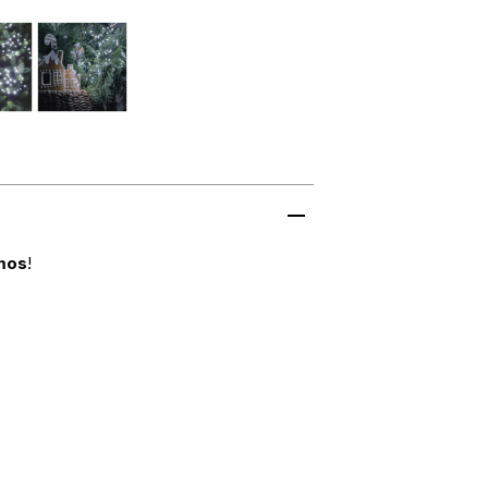
mos
!