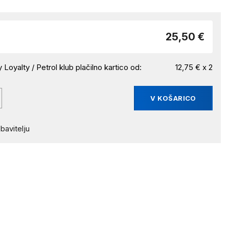
25,50 €
 Loyalty / Petrol klub plačilno kartico od:
12,75 € x 2
V KOŠARICO
bavitelju