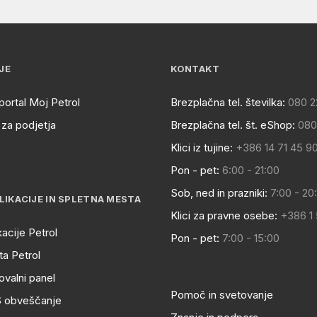
JE
KONTAKT
portal Moj Petrol
Brezplačna tel. številka:
080 2
za podjetja
Brezplačna tel. št. eShop:
080
Klici iz tujine:
+386 14 71 45 9
Pon - pet:
6:00 - 21:00
Sob, ned in prazniki:
7:00 - 20
LIKACIJE IN SPLETNA MESTA
Klici za pravne osebe:
+386 1
kacije Petrol
Pon - pet:
7:00 - 15:00
a Petrol
ovalni panel
Pomoč in svetovanje
S obveščanje