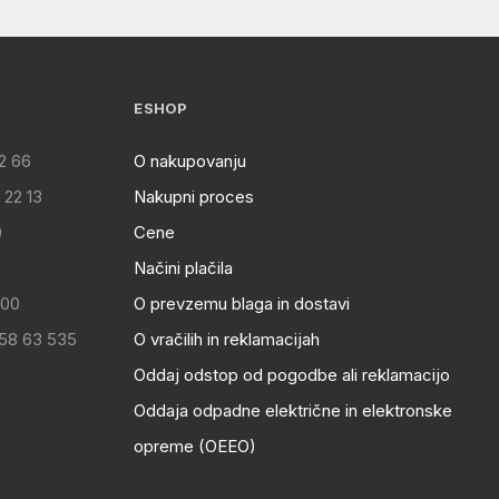
ESHOP
2 66
O nakupovanju
 22 13
Nakupni proces
0
Cene
Načini plačila
:00
O prevzemu blaga in dostavi
 58 63 535
O vračilih in reklamacijah
Oddaj odstop od pogodbe ali reklamacijo
Oddaja odpadne električne in elektronske
opreme (OEEO)