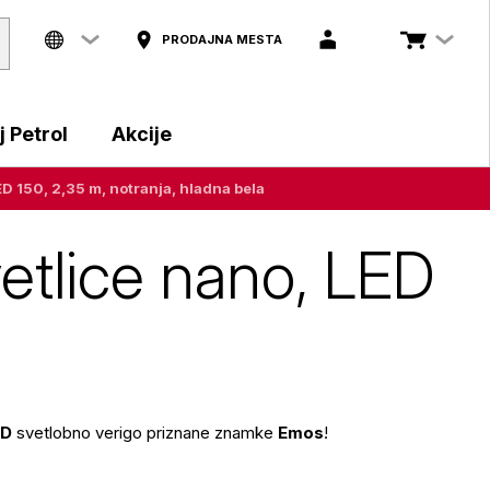
PRODAJNA MESTA
 Petrol
Akcije
D 150, 2,35 m, notranja, hladna bela
etlice nano, LED
ED
svetlobno verigo priznane znamke
Emos
!