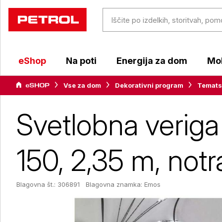
eShop
Na poti
Energija za dom
Mob
Vse za dom
Dekorativni program
Temats
Svetlobna veriga
150, 2,35 m, notr
Blagovna št.: 306891
Blagovna znamka:
Emos