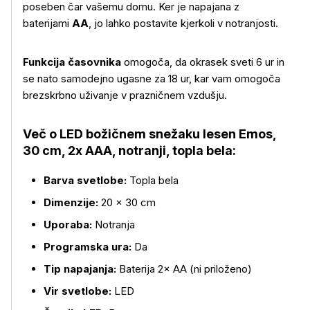
poseben čar vašemu domu. Ker je napajana z
baterijami
AA
, jo lahko postavite kjerkoli v notranjosti.
Funkcija časovnika
omogoča, da okrasek sveti 6 ur in
se nato samodejno ugasne za 18 ur, kar vam omogoča
brezskrbno uživanje v prazničnem vzdušju.
Več o LED božičnem snežaku lesen Emos,
30 cm, 2x AAA, notranji, topla bela:
Več o izdelku
Barva svetlobe:
Topla bela
Dimenzije:
20 × 30 cm
Uporaba:
Notranja
Programska ura:
Da
Tip napajanja:
Baterija 2× AA (ni priloženo)
Vir svetlobe:
LED