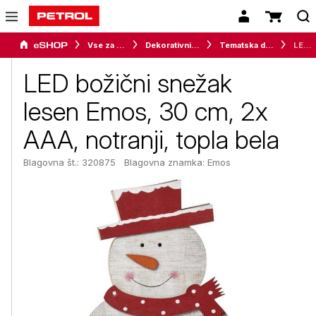
Vse za dom
Dekorativni program
Tematska dekoracija
LED božični snežak lesen Emos, 30 cm, 2x AAA, notranji, topla bela
LED božični snežak
lesen Emos, 30 cm, 2x
AAA, notranji, topla bela
Blagovna št.: 320875
Blagovna znamka:
Emos