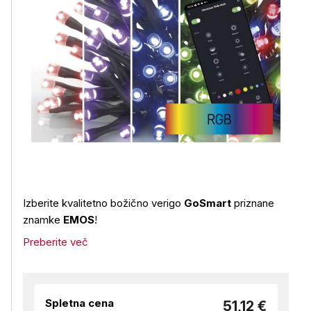
Izberite kvalitetno božično verigo
GoSmart
priznane
znamke
EMOS
!
Preberite več
Spletna cena
51,12 €