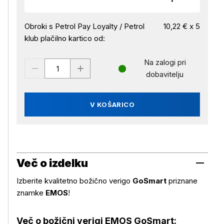
Obroki s Petrol Pay Loyalty / Petrol
10,22 € x 5
klub plačilno kartico od:
Na zalogi pri
dobavitelju
V KOŠARICO
Več o izdelku
Izberite kvalitetno božično verigo
GoSmart
priznane
znamke
EMOS
!
Več o božični verigi EMOS GoSmart: