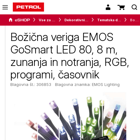
Vse za dom
Dekorativni program
Tematska dekoracija
Božična veriga EMOS GoSmart LED 80, 8 m, zunanja in notranja, RGB, programi, časovnik
Božična veriga EMOS
GoSmart LED 80, 8 m,
zunanja in notranja, RGB,
programi, časovnik
Blagovna št.: 306853
Blagovna znamka:
EMOS Lighting