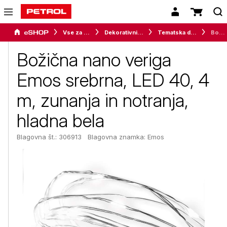
Vse za dom
Dekorativni program
Tematska dekoracija
Božična nano veriga Emos srebrna, LED 40, 4 m, zunanja in notranja, hladna bela
Božična nano veriga
Emos srebrna, LED 40, 4
m, zunanja in notranja,
hladna bela
Blagovna št.: 306913
Blagovna znamka:
Emos