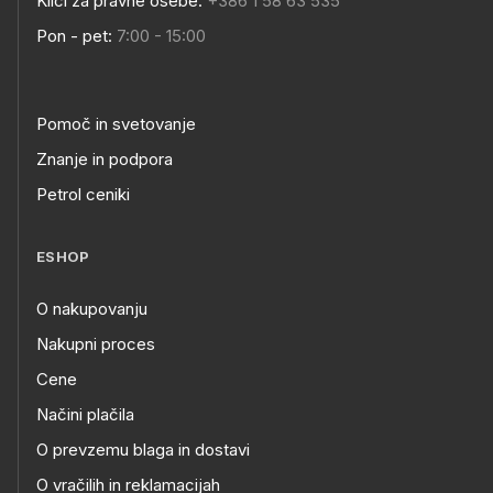
Klici za pravne osebe:
+386 1 58 63 535
Pon - pet:
7:00 - 15:00
Pomoč in svetovanje
Znanje in podpora
Petrol ceniki
ESHOP
O nakupovanju
Nakupni proces
Cene
Načini plačila
O prevzemu blaga in dostavi
O vračilih in reklamacijah