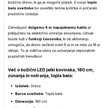
božično drevo, ki ga je mogoče pripeti. S svojo
toplo
belo svetlobo
bo osvetlilo temne kotičke in pričaralo
praznično vzdušje.
Zahvaljujoč
dolgemu 4 m napajalnemu kablu
je
priključitev na električno omrežje enostavna. Uživali
boste tudi v
funkciji časovnika
, ki ob aktiviranju
omogoča, da drevo večkrat sveti 6 ur in se nato za 18 ur
izklopi. To je odlična izbira za ustvarjanje nepozabnih
prazničnih trenutkov!
Več o božični LED jelki kovinska, 180 cm,
zunanja in notranja, topla bela:
Izdelek:
Drevo
Barva svetlobe:
Topla bela
Dimenzije:
180 cm
Več o izdelku