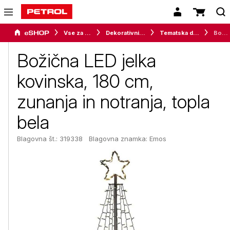
Vse za dom
Dekorativni program
Tematska dekoracija
Božična LED jelka kovinska, 180 cm, zunanja in notranja, topla bela
Božična LED jelka
kovinska, 180 cm,
zunanja in notranja, topla
bela
Blagovna št.: 319338
Blagovna znamka:
Emos