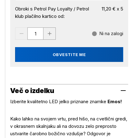
Obroki s Petrol Pay Loyalty / Petrol
11,20 € x 5
klub plačilno kartico od:
Ni na zalogi
OBVESTITE ME
Več o izdelku
Izberite kvalitetno LED jelko priznane znamke
Emos!
Kako lahko na svojem vrtu, pred hišo, na cvetlični gredi,
v okrasnem skalnjaku ali na dovozu zelo preprosto
ustvarite čarobno božično vzdušje? Odgovor je