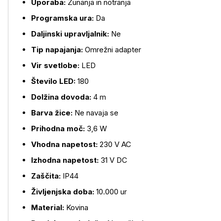
Uporaba:
Zunanja in notranja
Programska ura:
Da
Daljinski upravljalnik:
Ne
Tip napajanja:
Omrežni adapter
Vir svetlobe:
LED
Število LED:
180
Dolžina dovoda:
4 m
Barva žice:
Ne navaja se
Prihodna moč:
3,6 W
Vhodna napetost:
230 V AC
Izhodna napetost:
31 V DC
Zaščita:
IP44
Življenjska doba:
10.000 ur
Material:
Kovina