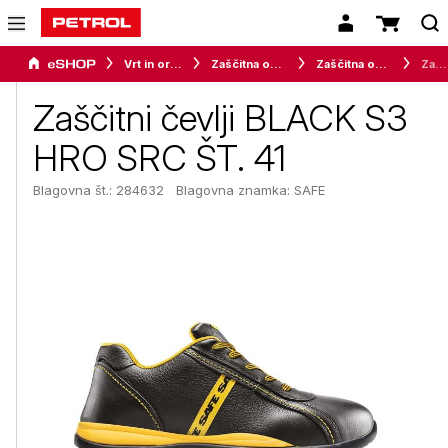
Vrt in orodje
Zaščitna oprema
Zaščitna obutev
Zaščitni čevlji BLACK S3 HRO SRC ŠT. 41
Zaščitni čevlji BLACK S3
HRO SRC ŠT. 41
Blagovna št.: 284632
Blagovna znamka:
SAFE