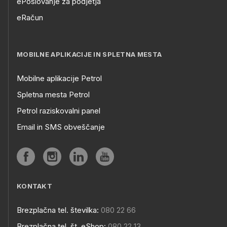
ePoslovanje za podjetja
eRačun
MOBILNE APLIKACIJE IN SPLETNA MESTA
Mobilne aplikacije Petrol
Spletna mesta Petrol
Petrol raziskovalni panel
Email in SMS obveščanje
KONTAKT
Brezplačna tel. številka:
080 22 66
Brezplačna tel. št. eShop:
080 22 13