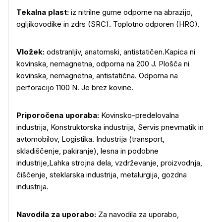
Tekalna plast:
iz nitrilne gume odporne na abrazijo,
ogljikovodike in zdrs (SRC). Toplotno odporen (HRO).
Več o izdelku
Vložek:
odstranljiv, anatomski, antistatičen.Kapica ni
kovinska, nemagnetna, odporna na 200 J. Plošča ni
kovinska, nemagnetna, antistatična. Odporna na
perforacijo 1100 N. Je brez kovine.
Priporočena uporaba:
Kovinsko-predelovalna
industrija, Konstruktorska industrija, Servis pnevmatik in
avtomobilov, Logistika. Industrija (transport,
skladiščenje, pakiranje), lesna in podobne
industrije,Lahka strojna dela, vzdrževanje, proizvodnja,
čiščenje, steklarska industrija, metalurgija, gozdna
industrija.
Navodila za uporabo:
Za navodila za uporabo,