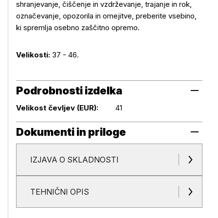
shranjevanje, čiščenje in vzdrževanje, trajanje in rok,
označevanje, opozorila in omejitve, preberite vsebino,
ki spremlja osebno zaščitno opremo.
Velikosti:
37 - 46.
Podrobnosti izdelka
Podrobnosti izdelka
Velikost čevljev (EUR):
41
Dokumenti in priloge
IZJAVA O SKLADNOSTI
Dokumenti in priloge
TEHNIČNI OPIS