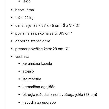
jeklo
barva: črna
teža: 22 kg
dimenzije: 32 x 57 x 45 cm (Š x V x D)
površina za peko na žaru: 615 cm²
debelina stene: 2 cm
premer površine žara: 28 cm (Ø)
vsebina:
keramična kupola
stojalo
lite rešetka
keramično ognjišče
okrogla rešetka iz nerjavečega jekla (28 cm)
navodila za uporabo