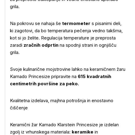
grila.
Na pokrovu se nahaja še
termometer
s pisanimi deli,
ki zagotovi, da bo temperatura pečenja vedno takšma,
kot si jo želite. Regulacija temperature je preprosta
zaradi
zračnih odprtin
na spodnji strani in ognjišču
grila.
Svoje kulinarične mojstrovine lahko na keramičnem žaru
Kamado Princesize pripravite na
615 kvadratnih
centimetrih površine za peko.
Kvalitetna izdelava, majhna potrošnja in enostavno
čiščenje
Keramični žar Kamado Klarstein Princesize je izdelan
zgolj iz vrhunskega materiala:
keramike
in