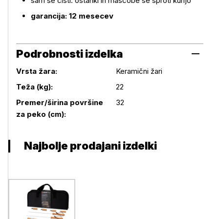
sam se čisti: ostanki in maščobe se sproti kurijo
garancija: 12 mesecev
Podrobnosti izdelka
Vrsta žara:
Keramični žari
Teža (kg):
22
Podrobnosti izdelka
Premer/širina površine
32
za peko (cm):
Najbolje prodajani izdelki