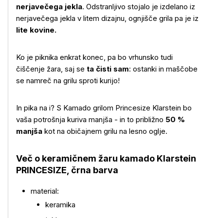
nerjavečega jekla
. Odstranljivo stojalo je izdelano iz
nerjavečega jekla v litem dizajnu, ognjišče grila pa je iz
lite kovine.
Ko je piknika enkrat konec, pa bo vrhunsko tudi
čiščenje žara, saj se
ta čisti sam
: ostanki in maščobe
se namreč na grilu sproti kurijo!
In pika na i? S Kamado grilom Princesize Klarstein bo
Več o izdelku
vaša potrošnja kuriva manjša - in to približno
50 %
manjša
kot na običajnem grilu na lesno oglje.
Več o keramičnem žaru kamado Klarstein
PRINCESIZE, črna barva
material:
keramika