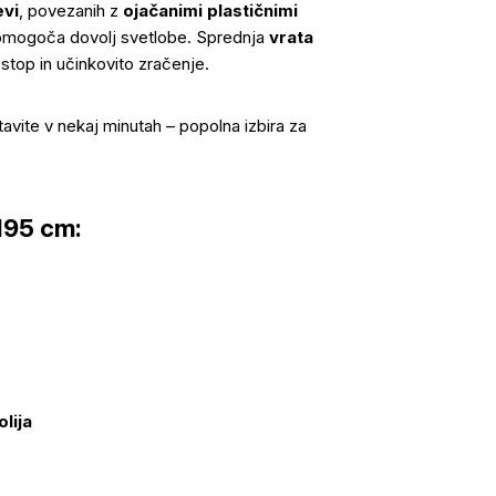
evi
, povezanih z
ojačanimi plastičnimi
m omogoča dovolj svetlobe. Sprednja
vrata
top in učinkovito zračenje.
stavite v nekaj minutah – popolna izbira za
195 cm:
lija