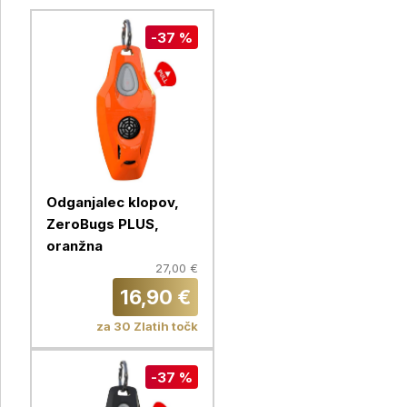
-37 %
Odganjalec klopov,
ZeroBugs PLUS,
oranžna
27,00 €
16,90 €
za 30 Zlatih točk
-37 %