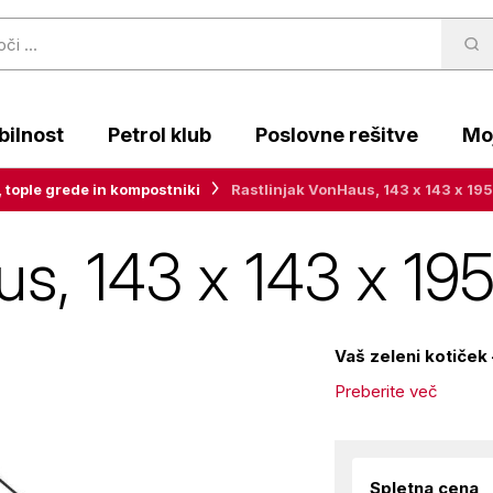
ilnost
Petrol klub
Poslovne rešitve
Moj
, tople grede in kompostniki
Rastlinjak VonHaus, 143 x 143 x 19
us, 143 x 143 x 19
Vaš zeleni kotiček 
Preberite več
Spletna cena