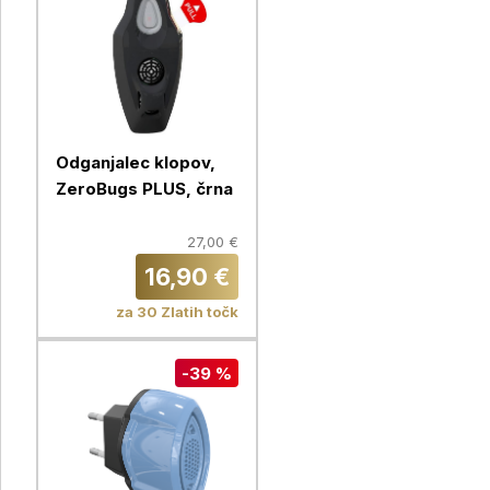
Odganjalec klopov,
ZeroBugs PLUS, črna
27,00 €
16,90 €
za 30 Zlatih točk
-39 %