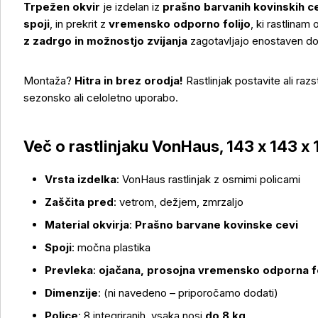
Trpežen okvir
je izdelan iz
prašno barvanih kovinskih c
spoji
, in prekrit z
vremensko odporno folijo
, ki rastlina
z zadrgo in možnostjo zvijanja
zagotavljajo enostaven dos
Montaža?
Hitra in brez orodja!
Rastlinjak postavite ali raz
sezonsko ali celoletno uporabo.
Več o izdelku
Več o rastlinjaku VonHaus, 143 x 143 x 
Vrsta izdelka
: VonHaus rastlinjak z osmimi policami
Zaščita pred
: vetrom, dežjem, zmrzaljo
Material okvirja
:
Prašno barvane kovinske cevi
Spoji
: močna plastika
Prevleka
:
ojačana, prosojna vremensko odporna fo
Dimenzije
: (ni navedeno – priporočamo dodati)
Police
: 8 integriranih, vsaka nosi
do 8 kg