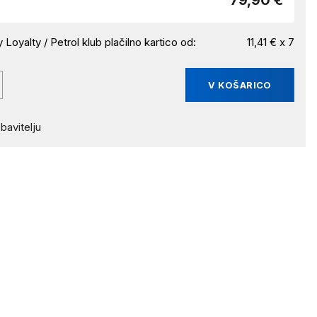
79,90 €
 Loyalty / Petrol klub plačilno kartico od:
11,41 € x 7
V KOŠARICO
bavitelju