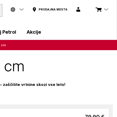
PRODAJNA MESTA
 Petrol
Akcije
5 cm
5 cm
– zaščitite vrtnine skozi vse leto!