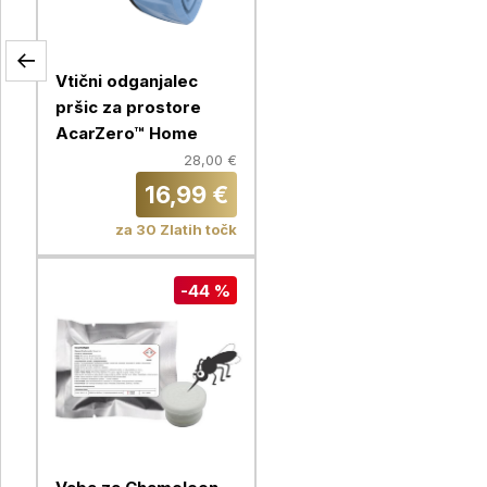
Vtični odganjalec
pršic za prostore
AcarZero™ Home
28,00 €
16,99 €
za 30 Zlatih točk
-44 %