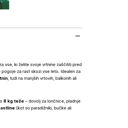
a vse, ki želite svoje vrtnine zaščititi pred
e pogoje za rast skozi vse leto. Idealen za
tnin
, tudi na manjših vrtovih, balkonih ali
do
8 kg teže
– dovolj za lončnice, pladnje
rastline
(kot so paradižniki, bučke ali