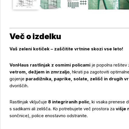
Več o izdelku
Vaš zeleni kotiček – zaščitite vrtnine skozi vse leto!
VonHaus rastlinjak z osmimi policami
je popolna rešitev z
vetrom, dežjem in zmrzaljo
, hkrati pa zagotoviti optimaln
gojenje
paradižnika, paprike, solate, zelišč in drugih vr
dvoriščih.
Rastlinjak vključuje
8 integriranih polic
, ki vsaka prenese 
s sadikami ali zelišča. Ko potrebujete več prostora za
višje 
sončnice), police enostavno odstranite.