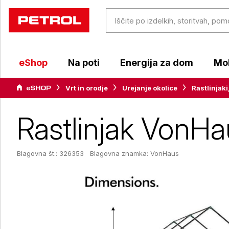
eShop
Na poti
Energija za dom
Mob
Vrt in orodje
Urejanje okolice
Rastlinjaki
Rastlinjak VonHa
Blagovna št.: 326353
Blagovna znamka:
VonHaus