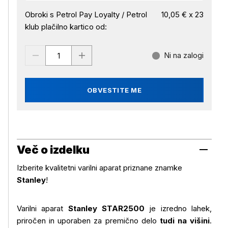
Obroki s Petrol Pay Loyalty / Petrol
10,05 € x 23
klub plačilno kartico od:
Ni na zalogi
OBVESTITE ME
Več o izdelku
Izberite kvalitetni varilni aparat priznane znamke
Stanley
!
Varilni aparat
Stanley STAR2500
je izredno lahek,
priročen in uporaben za premično delo
tudi na višini
.