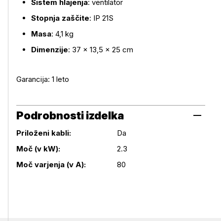
Sistem hlajenja
: ventilator
Stopnja zaščite
: IP 21S
Masa
: 4,1 kg
Dimenzije
: 37 × 13,5 × 25 cm
Garancija: 1 leto
Podrobnosti izdelka
Priloženi kabli:
Da
Podrobnosti izdelka
Moč (v kW):
2.3
Moč varjenja (v A):
80