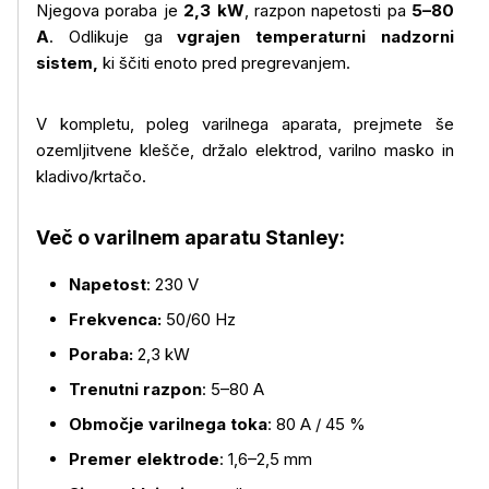
Njegova poraba je
2,3 kW
, razpon napetosti pa
5–80
A
. Odlikuje ga
vgrajen temperaturni nadzorni
sistem,
ki ščiti enoto pred pregrevanjem.
V kompletu, poleg varilnega aparata, prejmete še
ozemljitvene klešče, držalo elektrod, varilno masko in
kladivo/krtačo.
Več o varilnem aparatu Stanley:
Več o izdelku
Napetost
: 230 V
Frekvenca:
50/60 Hz
Poraba:
2,3 kW
Trenutni razpon
: 5–80 A
Območje varilnega toka
: 80 A / 45 %
Premer elektrode
: 1,6–2,5 mm