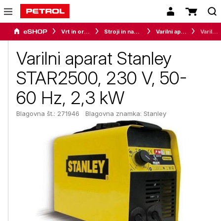
Vrt in orodje
Stroji in naprave
Varilni aparati
Varilni aparat Stanley STAR2500, 230 V, 50-60 Hz, 2,3 kW
Varilni aparat Stanley
STAR2500, 230 V, 50-
60 Hz, 2,3 kW
Blagovna št.: 271946
Blagovna znamka:
Stanley