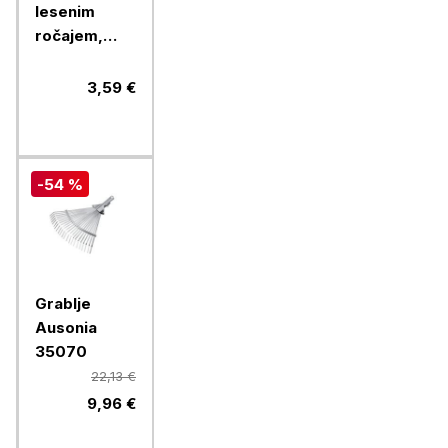
lesenim
ročajem,
300 mm
3,59 €
-54 %
Grablje
Ausonia
35070
22,13 €
9,96 €