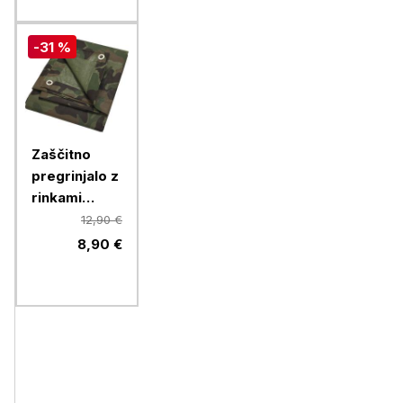
-31 %
Zaščitno
pregrinjalo z
rinkami
Camouflage,
12,90 €
3 x 4 m
8,90 €