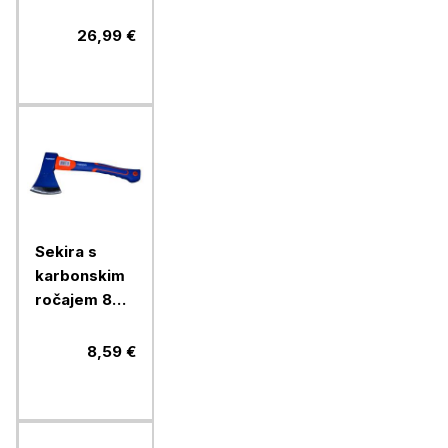
Bizovičar,
130 cm
26,99 €
Sekira s
karbonskim
ročajem 800
g
8,59 €