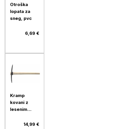
Otroška
lopata za
sneg, pvc
6,69 €
Kramp
kovani z
lesenim
ročajem 2,5
kg
14,99 €