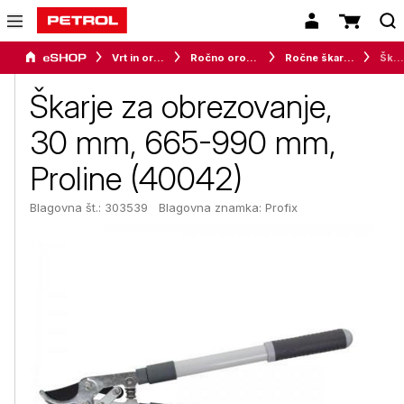
Vrt in orodje
Ročno orodje za vrt in okolico
Ročne škarje in žage
Škarje za obrezovanje, 30 mm, 665-990 mm, Proline (40042)
Škarje za obrezovanje,
30 mm, 665-990 mm,
Proline (40042)
Blagovna št.: 303539
Blagovna znamka:
Profix