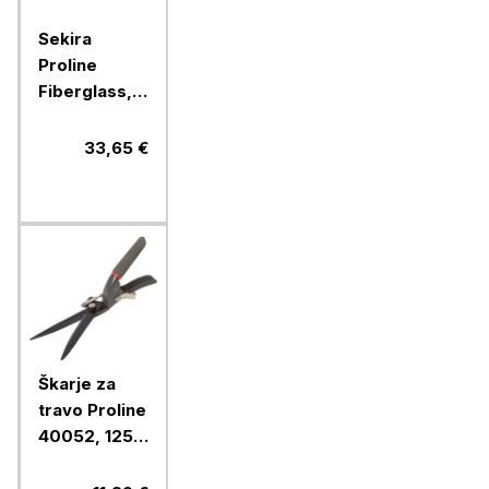
Sekira
Proline
Fiberglass,
455 mm, 1 kg
33,65 €
Škarje za
travo Proline
40052, 125
mm