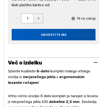
klub plačilno kartico od:
Ni na zalogi
OBVESTITE ME
Več o izdelku
Izberite kvalitetni
6-delni
komplet malega vrtnega
orodja iz
nerjavečega jekla
z
ergonomskim
lesenim ročajem
!
Vrtno ročno orodje-6 delni komplet je narejen iz kovina
iz nerjavečega jekla 430
debeline 2,5 mm
. Sestavlja