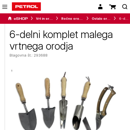
Vrt in orodje
Ročno orodje za vrt in okolico
Ostalo orodje
6-delni komplet malega vrtnega orodja
6-delni komplet malega
vrtnega orodja
Blagovna št.: 293688