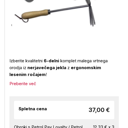
Izberite kvalitetni
6-delni
komplet malega vrtnega
orodja iz
nerjavečega jekla
z
ergonomskim
lesenim ročajem
!
Preberite več
Spletna cena
37,00 €
Obroki s Petrol Pay Loyalty / Petrol
12,33 € x 3