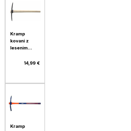
Kramp
kovani z
lesenim
ročajem 2,5
kg
14,99 €
Kramp