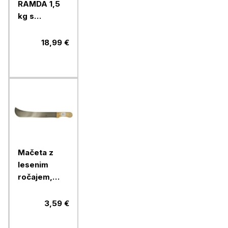
RAMDA 1,5
kg s
karbonskim
ročajem
18,99 €
Mačeta z
lesenim
ročajem,
300 mm
3,59 €