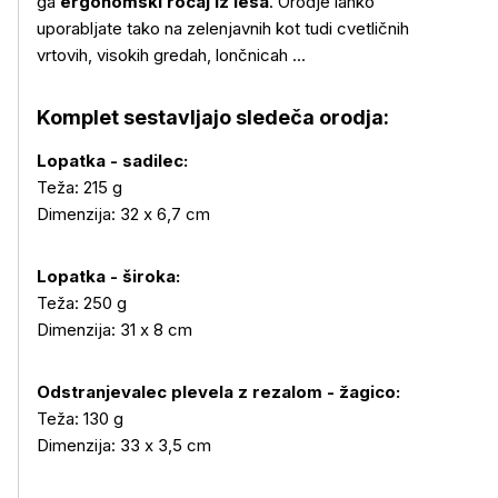
ga
ergonomski ročaj iz lesa
. Orodje lahko
uporabljate tako na zelenjavnih kot tudi cvetličnih
vrtovih, visokih gredah, lončnicah ...
Komplet sestavljajo sledeča orodja:
Lopatka - sadilec:
Teža: 215 g
Dimenzija: 32 x 6,7 cm
Lopatka - široka:
Teža: 250 g
Dimenzija: 31 x 8 cm
Odstranjevalec plevela z rezalom - žagico:
Teža: 130 g
Več o izdelku
Dimenzija: 33 x 3,5 cm