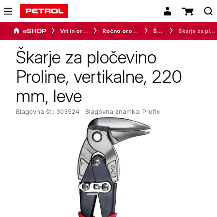
Vrt in orodje
Ročno orodje za delavnico
Škarje
Škarje za pločevino Proline, vertikalne, 220 mm, leve
Škarje za pločevino
Proline, vertikalne, 220
mm, leve
Blagovna št.: 303524
Blagovna znamka:
Profix