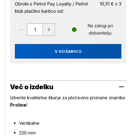
Obroki s Petrol Pay Loyalty / Petrol
10,51 € x 3
klub plačilno kartico od:
Na zalogi pri
dobavitelju
V KOŠARICO
Več o izdelku
Izberite kvalitetne škarje za pločevino priznane znamke
Proline
!
Vertikalne
Več o izdelku
220 mm