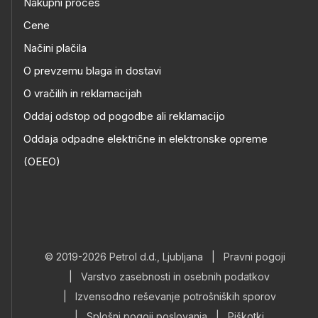
Nakupni proces
Cene
Načini plačila
O prevzemu blaga in dostavi
O vračilih in reklamacijah
Oddaj odstop od pogodbe ali reklamacijo
Oddaja odpadne električne in elektronske opreme
(OEEO)
© 2019-2026 Petrol d.d., Ljubljana
|
Pravni pogoji
|
Varstvo zasebnosti in osebnih podatkov
|
Izvensodno reševanje potrošniških sporov
|
Splošni pogoji poslovanja
|
Piškotki