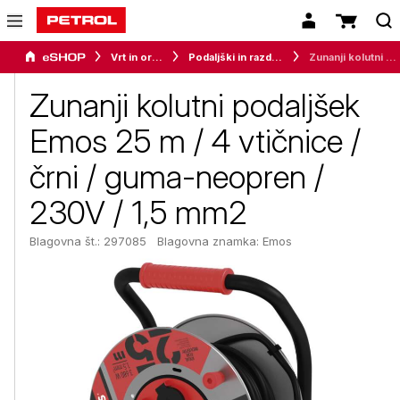
Vrt in orodje
Podaljški in razdelilci
Zunanji kolutni podaljšek Emos 25 m / 4 vtičnice / črni / guma-neopren / 230V / 1,5 mm2
Zunanji kolutni podaljšek
Emos 25 m / 4 vtičnice /
črni / guma-neopren /
230V / 1,5 mm2
Blagovna št.: 297085
Blagovna znamka:
Emos