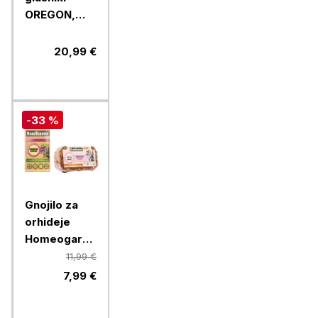
OREGON,
polikarbonatni
20,99 €
-33 %
Gnojilo za
orhideje
Homeogarden
Čudovite
11,99 €
orhideje +
7,99 €
zemlja za
orhideje, 10