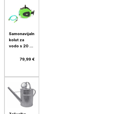
Samonavijalni
kolut za
vodo s 20 m
1/2" cevi in
priključki
79,99 €