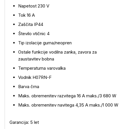
Napetost 230 V
Tok 16 A
Zaščita IP44
Število vtičnic 4
Tip izolacije guma/neopren
Ostale funkcije vodilna zanka, zavora za
zaustavitev bobna
Temperaturna varovalka
Vodnik H07RN-F
Barva črna
Maks. obremenitev razvitega 16 A maks./3 680 W
Maks. obremenitev navitega 4,35 A maks./1 000 W
Garancija: 5 let