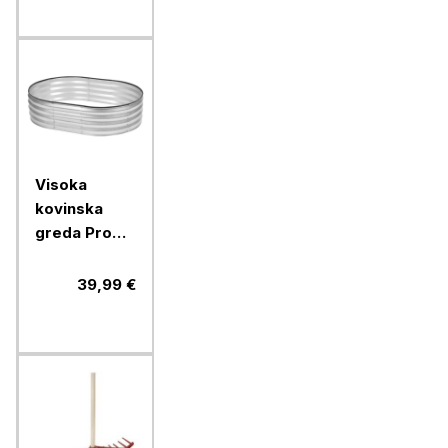
Visoka
kovinska
greda Pro
Garden,
pocinkana,
39,99 €
90x120x30
cm