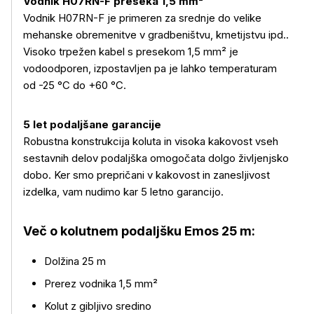
Vodnik H07RN-F preseka 1,5 mm²
Vodnik H07RN-F je primeren za srednje do velike
mehanske obremenitve v gradbeništvu, kmetijstvu ipd..
Visoko trpežen kabel s presekom 1,5 mm² je
vodoodporen, izpostavljen pa je lahko temperaturam
od -25 °C do +60 °C.
5 let podaljšane garancije
Robustna konstrukcija koluta in visoka kakovost vseh
sestavnih delov podaljška omogočata dolgo življenjsko
dobo. Ker smo prepričani v kakovost in zanesljivost
izdelka, vam nudimo kar 5 letno garancijo.
Več o kolutnem podaljšku Emos 25 m:
Dolžina 25 m
Prerez vodnika 1,5 mm²
Kolut z gibljivo sredino