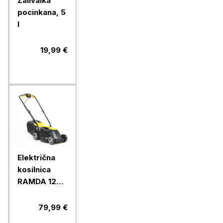
Zalivalka
pocinkana, 5
l
19,99 €
Električna
kosilnica
RAMDA 1200
W, 33 cm
79,99 €