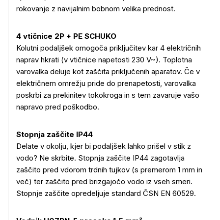
rokovanje z navijalnim bobnom velika prednost.
4 vtičnice 2P + PE SCHUKO
Kolutni podaljšek omogoča priključitev kar 4 električnih
naprav hkrati (v vtičnice napetosti 230 V~). Toplotna
varovalka deluje kot zaščita priključenih aparatov. Če v
električnem omrežju pride do prenapetosti, varovalka
poskrbi za prekinitev tokokroga in s tem zavaruje vašo
napravo pred poškodbo.
Stopnja zaščite IP44
Delate v okolju, kjer bi podaljšek lahko prišel v stik z
vodo? Ne skrbite. Stopnja zaščite IP44 zagotavlja
zaščito pred vdorom trdnih tujkov (s premerom 1 mm in
več) ter zaščito pred brizgajočo vodo iz vseh smeri.
Stopnje zaščite opredeljuje standard ČSN EN 60529.
Več o izdelku