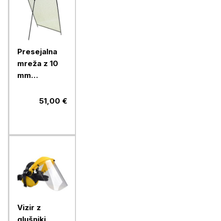
Presejalna
mreža z 10
mm
odprtinami
51,00 €
Vizir z
glušniki