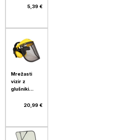
5,39 €
Mrežasti
vizir z
glušniki
OREGON
20,99 €