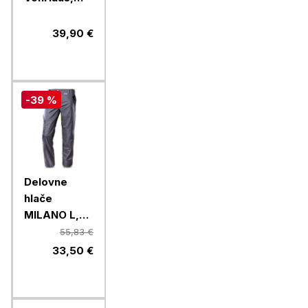
23/2/4 cm
39,90 €
-39 %
Delovne
hlače
MILANO L,
54 SIVE EN
55,83 €
13688
33,50 €