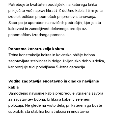
Potrebujete kvaliteten podaljšek, na katerega lahko
priključite več naprav hkrati? Z dolžino kabla 25 m je ta
izdelek odličen pripomoček pri prenovi stanovanja.
Sicer pa je uporaben na različnih področjih, kjer je sta
kakovost in zanesljivost delovnega orodja oz.
pripomočkov izrednega pomena.
Robustna konstrukcija koluta
Trdna konstrukcija koluta in kovinsko ohišje bobna
zagotavljata stabilnost in dolgo življenjsko dobo izdelka,
kar potrjuje tudi podaljšana 5-letna garancija.
Vodilo zagotavlja enostavno in gladko navijanje
kabla
Samodejno navijanje kabla preprečuje vgrajena zavora
za zaustavitev bobna, ki fiksira kabel v želenem
položaju. Ne glede na vrsto dela, pri katerem ga boste
uporabili, sta stabilna konstrukcija in enostavno