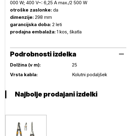
000 W; 400 V~: 6,25 A max./2 500 W
otroške zaslonke:
da
dimenzije:
298 mm
garancijska doba:
2 leti
prodajna embalaža:
1 kos, škatla
Podrobnosti izdelka
Dolžina (v m):
25
Podrobnosti izdelka
Vrsta kabla:
Kolutni podaljšek
Najbolje prodajani izdelki