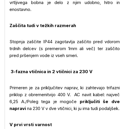
vrtljivega bobna je delo z njim udobno, hitro in
enostavno.
Zaščita tudi v težkih razmerah
Stopnja zaščite IP44 zagotavlja zaščito pred vdorom
trdnih delcev (s premerom 1mm ali več) ter zaščito
pred pršenjem vode iz vseh smeri.
3-fazna vtičnica in 2 vtičnici za 230 V
Primeren je za priključitev naprav, ki zahtevajo trifazni
priklop z obremenitvijo 400 V. AC navit kabel: največ
6,25 A./Poleg tega je mogoče
priključiti še dve
napravi
na 230 V v dve vtičnici, ki ju ima tudi podaljšek.
V prvi vrsti varnost