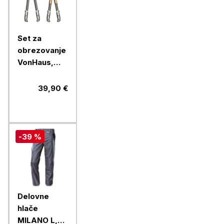
Set za
obrezovanje
VonHaus,
23/2/4 cm
39,90 €
-39 %
Delovne
hlače
MILANO L,