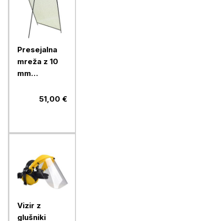
Presejalna
mreža z 10
mm
odprtinami
51,00 €
Vizir z
glušniki