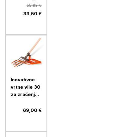
54 SIVE EN
55,83 €
13688
33,50 €
Inovativne
vrtne vile 30
za zračenje
in obdelavo
tal, oranžne
69,00 €