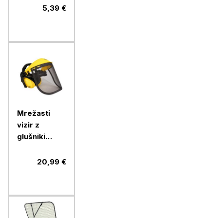
5,39 €
Mrežasti
vizir z
glušniki
OREGON
20,99 €