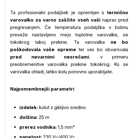
Več o izdelku
Ta profesionalni podaljšek je opremljen s
termično
varovalko za varno zaščito vseh vaši
naprav pred
pregrevanjem. Če temperatura podaljška v bobnu
preseže nastavljeno mejo toplotne varovalke, se
tokokrog takoj prekine. Ta varovalka
ne bo
poškodovala vaše opreme
ter vas bo obvarovala
pred nevarnimi nesrečami
. v primeru
preobremenitve varovalka prekine tokokrog. Ko se
varovalka ohladi, lahko kolu ponovno uporabljate.
Najpomembnejši parametri
izdelek:
kolut z gibljivo sredino
dolžina:
25 m
prerez vodnika:
1,5 mm²
napetost:
230 V~/400 V~