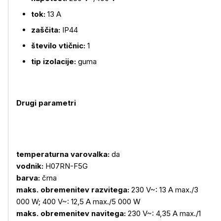
tok:
13 A
zaščita:
IP44
število vtičnic:
1
tip izolacije:
guma
Drugi parametri
temperaturna varovalka:
da
vodnik:
H07RN-F5G
barva:
črna
maks. obremenitev razvitega:
230 V~: 13 A max./3
000 W; 400 V~: 12,5 A max./5 000 W
maks. obremenitev navitega:
230 V~: 4,35 A max./1