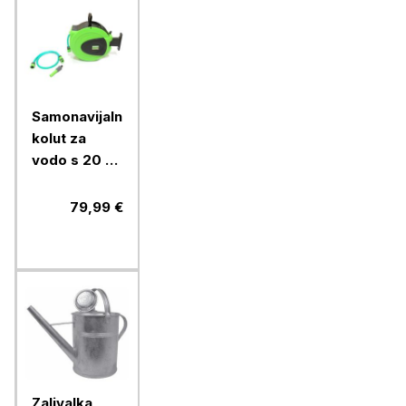
Samonavijalni
kolut za
vodo s 20 m
1/2" cevi in
priključki
79,99 €
Zalivalka