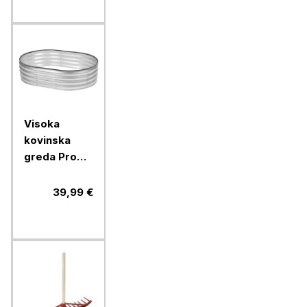
Visoka
kovinska
greda Pro
Garden,
pocinkana,
39,99 €
90x120x30
cm