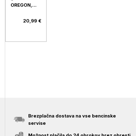
OREGON,
polikarbonatni
20,99 €
Brezplačna dostava na vse bencinske
servise
Možnost plačila do 24 obrokov brez obresti