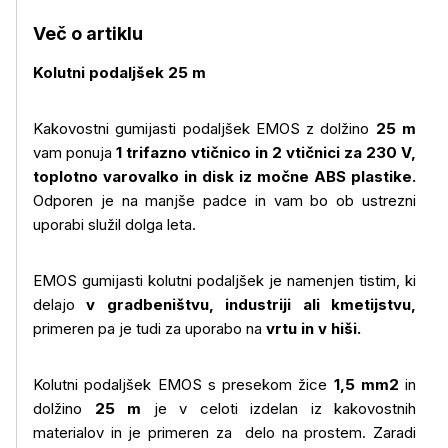
Več o artiklu
Kolutni podaljšek 25 m
Kakovostni gumijasti podaljšek EMOS z dolžino
25 m
vam ponuja
1 trifazno vtičnico in 2 vtičnici za 230 V,
toplotno varovalko in disk iz močne ABS plastike.
Odporen je na manjše padce in vam bo ob ustrezni
uporabi služil dolga leta.
EMOS gumijasti kolutni podaljšek je namenjen tistim, ki
delajo
v gradbeništvu, industriji ali kmetijstvu,
primeren pa je tudi za uporabo na
vrtu in v hiši.
Kolutni podaljšek EMOS s presekom žice
1,5 mm2
in
dolžino
25 m
je v celoti izdelan iz kakovostnih
materialov in je primeren za delo na prostem. Zaradi