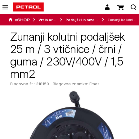
Vrt in orodje
Podaljški in razdelilci
Zunanji kolutni podaljšek 25 m / 3 vtičnice / črni / guma / 230V/400V / 1,5 mm2
Zunanji kolutni podaljšek
25 m / 3 vtičnice / črni /
guma / 230V/400V / 1,5
mm2
Blagovna št.: 318150
Blagovna znamka:
Emos