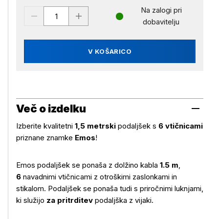
Na zalogi pri
dobavitelju
V KOŠARICO
Več o izdelku
Izberite kvalitetni
1,5 metrski
podaljšek s
6 vtičnicami
priznane znamke
Emos
!
Emos podaljšek se ponaša z dolžino kabla
1.5 m
,
6
navadnimi vtičnicami z otroškimi zaslonkami in
stikalom. Podaljšek se ponaša tudi s priročnimi luknjami,
ki služijo
za pritrditev
podaljška z vijaki.