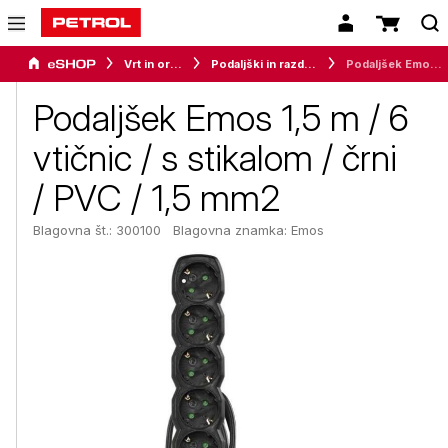
Vrt in orodje
Podaljški in razdelilci
Podaljšek Emos 1,5 m / 6 vtičnic / s stikalom / črni / PVC / 1,5 mm2
Podaljšek Emos 1,5 m / 6
vtičnic / s stikalom / črni
/ PVC / 1,5 mm2
Blagovna št.: 300100
Blagovna znamka:
Emos