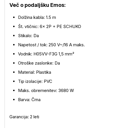
Več o podaljšku Emos:
Dolžina kabla: 1.5 m
Št. vtičnic: 6× 2P + PE SCHUKO
Več o izdelku
Stikalo: Da
Napetost / tok: 250 V~/16 A maks.
Vodnik: H05VV-F3G 1,5 mm²
Otroške zaslonke: Da
Material: Plastika
Tip izolacije: PVC
Maks. obremenitev: 3680 W
Barva: Črna
Garancija: 2 leti