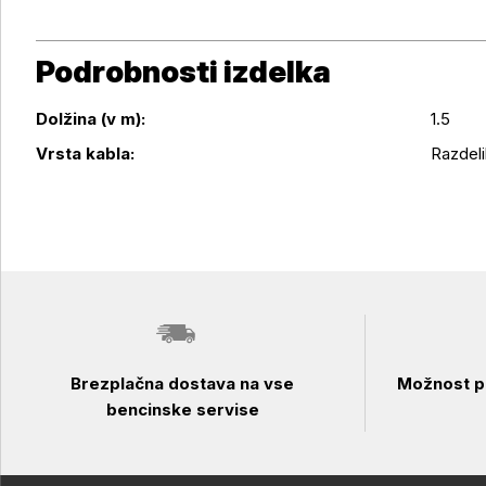
Podrobnosti izdelka
Dolžina (v m):
1.5
Podrobnosti izdelka
Vrsta kabla:
Razdeli
Brezplačna dostava na vse
Možnost pl
bencinske servise