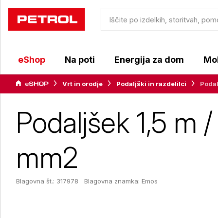
eShop
Na poti
Energija za dom
Mob
Vrt in orodje
Podaljški in razdelilci
Podal
Podaljšek 1,5 m / 
mm2
Blagovna št.: 317978
Blagovna znamka:
Emos