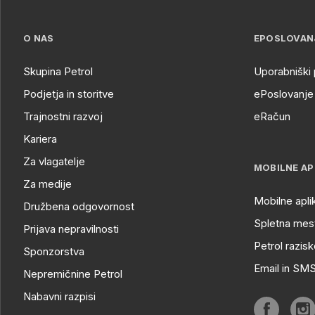
O NAS
EPOSLOVAN
Skupina Petrol
Uporabniški 
Podjetja in storitve
ePoslovanje 
Trajnostni razvoj
eRačun
Kariera
Za vlagatelje
MOBILNE AP
Za medije
Mobilne apli
Družbena odgovornost
Spletna mest
Prijava nepravilnosti
Petrol razisk
Sponzorstva
Email in SM
Nepremičnine Petrol
Nabavni razpisi