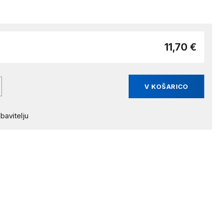
11,70 €
V KOŠARICO
bavitelju