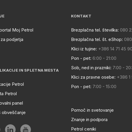
JE
KONTAKT
portal Moj Petrol
Brezplačna tel. številka:
080 2
za podjetja
Brezplačna tel. št. eShop:
080
Klici iz tujine:
+386 14 71 45 9
Pon - pet:
6:00 - 21:00
Sob, ned in prazniki:
7:00 - 20
LIKACIJE IN SPLETNA MESTA
Klici za pravne osebe:
+386 1
kacije Petrol
Pon - pet:
7:00 - 15:00
a Petrol
ovalni panel
Pomoč in svetovanje
S obveščanje
Znanje in podpora
Petrol ceniki