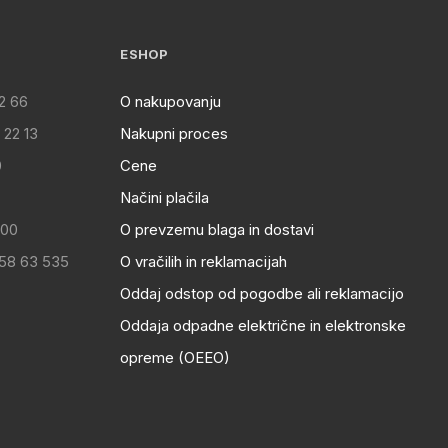
ESHOP
2 66
O nakupovanju
 22 13
Nakupni proces
0
Cene
Načini plačila
:00
O prevzemu blaga in dostavi
 58 63 535
O vračilih in reklamacijah
Oddaj odstop od pogodbe ali reklamacijo
Oddaja odpadne električne in elektronske
opreme (OEEO)