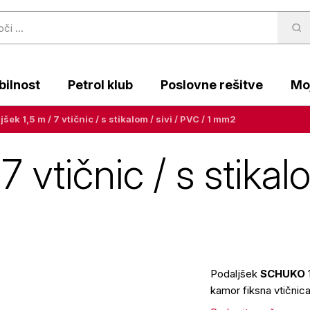
ilnost
Petrol klub
Poslovne rešitve
Moj
jšek 1,5 m / 7 vtičnic / s stikalom / sivi / PVC / 1 mm2
7 vtičnic / s stikalo
Podaljšek
SCHUKO
kamor fiksna vtičnic