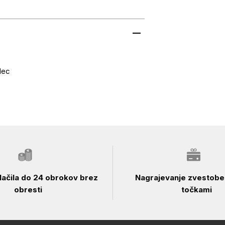
lec
ačila do 24 obrokov brez
Nagrajevanje zvestobe 
obresti
točkami