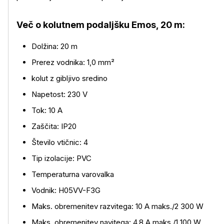
Več o kolutnem podaljšku Emos, 20 m:
Dolžina: 20 m
Prerez vodnika: 1,0 mm²
kolut z gibljivo sredino
Napetost: 230 V
Več o izdelku
Tok: 10 A
Zaščita: IP20
Število vtičnic: 4
Tip izolacije: PVC
Temperaturna varovalka
Vodnik: H05VV-F3G
Maks. obremenitev razvitega: 10 A maks./2 300 W
Maks. obremenitev navitega: 4,8 A maks./1 100 W