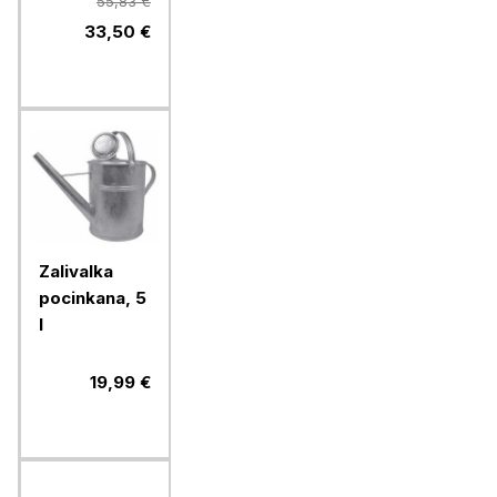
54 SIVE EN
55,83 €
13688
33,50 €
Zalivalka
pocinkana, 5
l
19,99 €