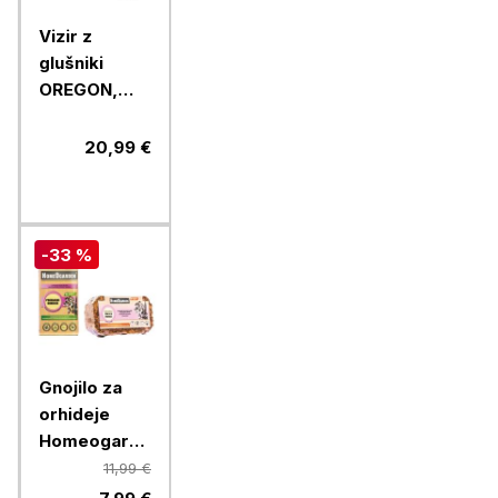
Vizir z
glušniki
OREGON,
polikarbonatni
20,99 €
-33 %
Gnojilo za
orhideje
Homeogarden
Čudovite
11,99 €
orhideje +