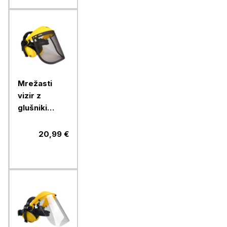
Mrežasti
vizir z
glušniki
OREGON
20,99 €