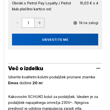
Obroki s Petrol Pay Loyalty / Petrol
10,03 € x 4
klub plačilno kartico od:
Ni na zalogi
OBVESTITE ME
Več o izdelku
Izberite kvalitetni kolutni podaljšek priznane znamke
Emos
dolžine
20 m
!
Kakovostni SCHUKO kolut za podaljšek. Idealen je za
podaljšek napajalnega omrežja 230V~. Njegova
prednost je udobna manipulacija zaradi vitla.