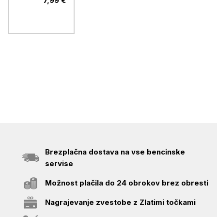
7,99 €
zemlja za
orhideje, 10
L
Brezplačna dostava na vse bencinske
servise
Možnost plačila do 24 obrokov brez obresti
Nagrajevanje zvestobe z Zlatimi točkami