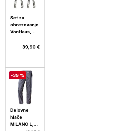
Set za
obrezovanje
VonHaus,
23/2/4 cm
39,90 €
-39 %
Delovne
hlače
MILANO L,