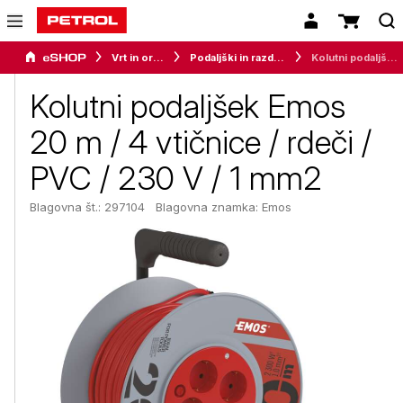
Vrt in orodje
Podaljški in razdelilci
Kolutni podaljšek Emos 20 m / 4 vtičnice / rdeči / PVC / 230 V / 1 mm2
Kolutni podaljšek Emos
20 m / 4 vtičnice / rdeči /
PVC / 230 V / 1 mm2
Blagovna št.: 297104
Blagovna znamka:
Emos