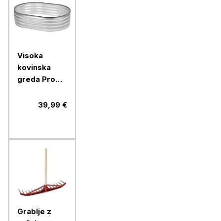
Visoka
kovinska
greda Pro
Garden,
pocinkana,
39,99 €
90x120x30
cm
Grablje z