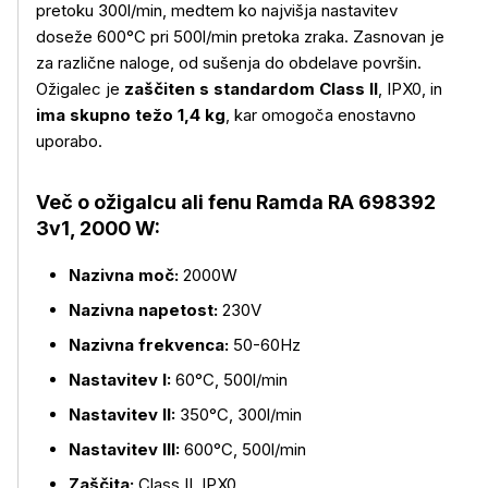
pretoku 300l/min, medtem ko najvišja nastavitev
doseže 600°C pri 500l/min pretoka zraka. Zasnovan je
za različne naloge, od sušenja do obdelave površin.
Ožigalec je
zaščiten s standardom Class II
, IPX0, in
ima skupno težo 1,4 kg
, kar omogoča enostavno
uporabo.
Več o ožigalcu ali fenu Ramda RA 698392
Več o izdelku
3v1, 2000 W:
Nazivna moč:
2000W
Nazivna napetost:
230V
Nazivna frekvenca:
50-60Hz
Nastavitev I:
60°C, 500l/min
Nastavitev II:
350°C, 300l/min
Nastavitev III:
600°C, 500l/min
Zaščita:
Class II, IPX0