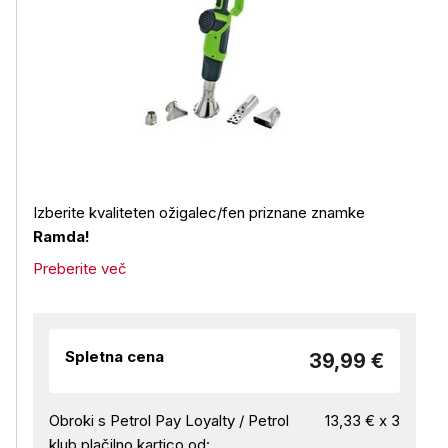
Izberite kvaliteten ožigalec/fen priznane znamke
Ramda!
Preberite več
Spletna cena
39,99 €
Obroki s Petrol Pay Loyalty / Petrol
13,33 € x 3
klub plačilno kartico od: