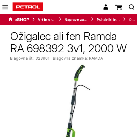
Vrt in orodje
Naprave za vrt in okolico
Puhalniki in sesalniki
Ožigalec ali fen Ramda RA 698392 3v1, 2000 W
Ožigalec ali fen Ramda
RA 698392 3v1, 2000 W
Blagovna št.: 323901
Blagovna znamka:
RAMDA