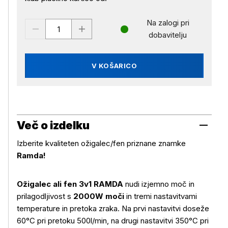
Na zalogi pri
dobavitelju
V KOŠARICO
Več o izdelku
Izberite kvaliteten ožigalec/fen priznane znamke
Ramda!
Ožigalec ali fen 3v1 RAMDA
nudi izjemno moč in
prilagodljivost s
2000W moči
in tremi nastavitvami
temperature in pretoka zraka. Na prvi nastavitvi doseže
60°C pri pretoku 500l/min, na drugi nastavitvi 350°C pri