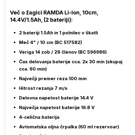
Več o žagici RAMDA Li-Ion, 10cm,
Več o izdelku
14.4V/1.5Ah, (2 bateriji):
2 bateriji 1.5Ah in 1 polnilec v škatli
Meč 4" / 10 cm (BC 517582)
Veriga 14 zob / 28 členov (BC 596986)
Čas delovanja baterije cca. 2x 30 min (skupaj
cca. 60 min)
Največji premer reza 100 mm
Hitrost rezanja 7 m/s
Delovna napetost baterije 14.4 V
Največja napetost baterije 16.8 V
4-celična baterija
Avtomatska oljna črpalka (60 ml rezervoar)