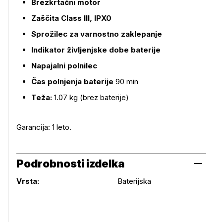
Brezkrtačni motor
Zaščita Class III, IPX0
Sprožilec za varnostno zaklepanje
Indikator življenjske dobe baterije
Napajalni polnilec
Čas polnjenja baterije
90 min
Teža:
1.07 kg (brez baterije)
Garancija: 1 leto.
Podrobnosti izdelka
Podrobnosti izdelka
Vrsta:
Baterijska