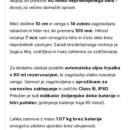
skupaj do približno
60 minut neprekinjenega dela
–
dovolj za večino domačih opravil.
Meč dolžine
10 cm
in veriga s
14 zobmi
zagotavljata
natančen in hiter rez do premera
100 mm
. Hitrost
rezanja
7 m/s
vam omogoča hitro in čisto delo brez
nepotrebnih zastojev. Zaradi brezkrtačnega motorja je
žagica tiha, vzdržljiva in manj zahtevna za vzdrževanje.
Za dodatno udobje poskrbi
avtomatska oljna črpalka
s 60 ml rezervoarjem
, ki zagotavlja stalno mazanje
verige. Varnost je zagotovljena s
sprožilcem za
varnostno zaklepanje
in zaščito
Class III, IPX0
.
Priložen je tudi
indikator življenjske dobe baterije
in
hitri polnilec
(polnjenje baterije traja 90 minut).
Lahka zasnova z maso
1.07 kg brez baterije
omogoča udobno uporabo brez utrujenosti.