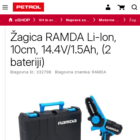
Vrt in orodje
Naprave za vrt in okolico
Motorne žage
Žagica RAMDA Li-Ion, 10cm, 14.4V/1.5Ah, (2 bateriji)
Žagica RAMDA Li-Ion,
10cm, 14.4V/1.5Ah, (2
bateriji)
Blagovna št.: 332798
Blagovna znamka:
RAMDA