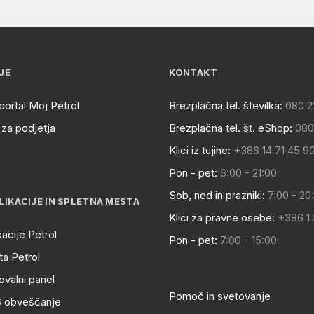
JE
KONTAKT
portal Moj Petrol
Brezplačna tel. številka:
080 2
za podjetja
Brezplačna tel. št. eShop:
080
Klici iz tujine:
+386 14 71 45 9
Pon - pet:
6:00 - 21:00
Sob, ned in prazniki:
7:00 - 20
LIKACIJE IN SPLETNA MESTA
Klici za pravne osebe:
+386 1
kacije Petrol
Pon - pet:
7:00 - 15:00
a Petrol
ovalni panel
Pomoč in svetovanje
S obveščanje