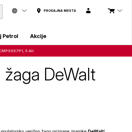
PRODAJNA MESTA
 Petrol
Akcije
DCMPS567P1, 5 Ah
a žaga DeWalt
akumulatorsko verižno žago priznane znamke
DeWalt
!