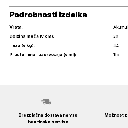
Podrobnosti izdelka
Vrsta:
Akumul
Dolžina meča (v cm):
20
Podrobnosti izdelka
Teža (v kg):
4.5
Prostornina rezervoarja (v ml):
115
Brezplačna dostava na vse
Možnost pl
bencinske servise