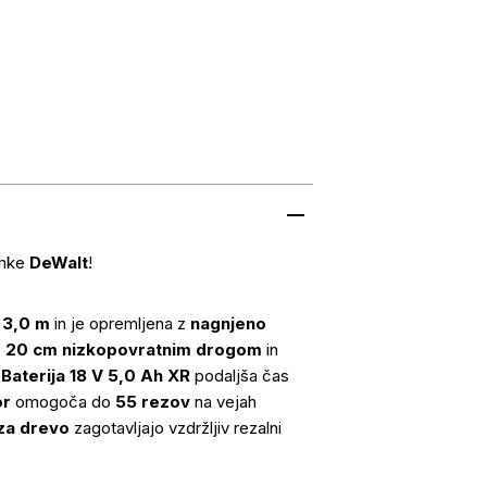
amke
DeWalt
!
o
3,0 m
in je opremljena z
nagnjeno
Z
20 cm nizkopovratnim drogom
in
.
Baterija 18 V 5,0 Ah XR
podaljša čas
or
omogoča do
55 rezov
na vejah
 za drevo
zagotavljajo vzdržljiv rezalni