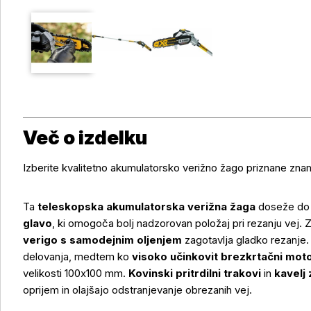
Več o izdelku
Izberite kvalitetno akumulatorsko verižno žago priznane zn
Ta
teleskopska akumulatorska verižna žaga
doseže d
glavo
, ki omogoča bolj nadzorovan položaj pri rezanju vej. 
verigo s samodejnim oljenjem
zagotavlja gladko rezanje
delovanja, medtem ko
visoko učinkovit brezkrtačni mot
velikosti 100x100 mm.
Kovinski pritrdilni trakovi
in
kavelj
oprijem in olajšajo odstranjevanje obrezanih vej.