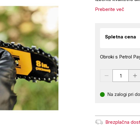
Preberite več
Spletna cena
Obroki s Petrol Pay
Na zalogi pri do
Brezplačna dos
Brezplačna dostava