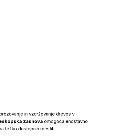
obrezovanje in vzdrževanje dreves v
eleskopska zasnova
omogoča enostavno
u na težko dostopnih mestih.