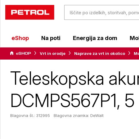
eShop
Na poti
Energija za dom
Mob
Vrt in orodje
Naprave za vrt in okolico
Mo
Teleskopska aku
DCMPS567P1, 5
Blagovna št.: 312995
Blagovna znamka:
DeWalt