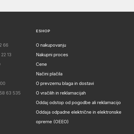
ESHOP
2 66
O nakupovanju
 22 13
Nakupni proces
0
Cene
Načini plačila
:00
O prevzemu blaga in dostavi
 58 63 535
O vračilih in reklamacijah
Oddaj odstop od pogodbe ali reklamacijo
Oddaja odpadne električne in elektronske
opreme (OEEO)