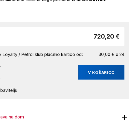
720,20 €
 Loyalty / Petrol klub plačilno kartico od:
30,00 € x 24
V KOŠARICO
bavitelju
tava na dom
 na dom