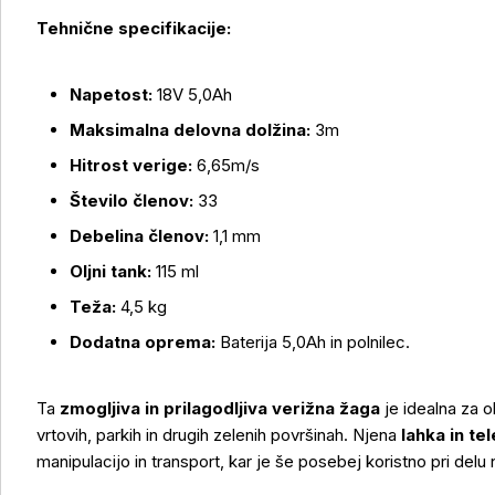
Tehnične specifikacije:
Napetost:
18V 5,0Ah
Več o izdelku
Maksimalna delovna dolžina:
3m
Hitrost verige:
6,65m/s
Število členov:
33
Debelina členov:
1,1 mm
Oljni tank:
115 ml
Teža:
4,5 kg
Dodatna oprema:
Baterija 5,0Ah in polnilec.
Ta
zmogljiva in prilagodljiva verižna žaga
je idealna za 
vrtovih, parkih in drugih zelenih površinah. Njena
lahka in t
manipulacijo in transport, kar je še posebej koristno pri del