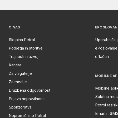
O NAS
EPOSLOVAN
Skupina Petrol
Uporabniški 
Podjetja in storitve
ePoslovanje 
Trajnostni razvoj
eRačun
Kariera
Za vlagatelje
MOBILNE AP
Za medije
Mobilne apli
Družbena odgovornost
Spletna mest
Prijava nepravilnosti
Petrol razisk
Sponzorstva
Email in SM
Nepremičnine Petrol