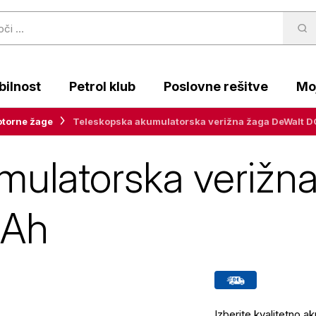
ilnost
Petrol klub
Poslovne rešitve
Moj
torne žage
Teleskopska akumulatorska verižna žaga DeWalt 
mulatorska verižn
 Ah
Izberite kvalitetno 