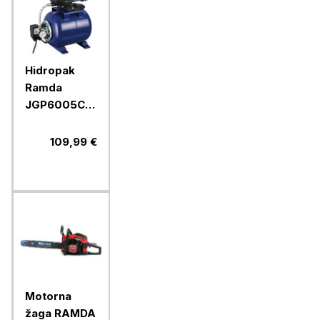
Hidropak
Ramda
JGP6005C,
19 l
109,99 €
Motorna
žaga RAMDA