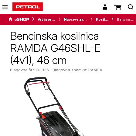
Vrt in orodje
Naprave za vrt in okolico
Kosilnice
Bencinska kosilnica RAMDA G46SHL-E (4v1), 46 cm
Bencinska kosilnica
RAMDA G46SHL-E
(4v1), 46 cm
Blagovna št.: 193036
Blagovna znamka:
RAMDA