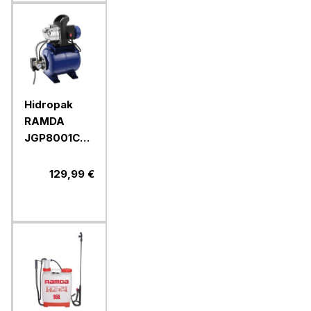
Hidropak
RAMDA
JGP8001CXF,
800 W, 19 l
129,99 €