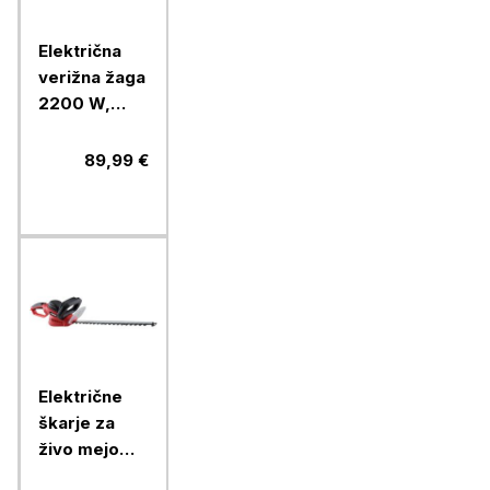
Električna
verižna žaga
2200 W,
veriga
3/8"PICCO,
89,99 €
meč 40 cm
Električne
škarje za
živo mejo
Ramda RA