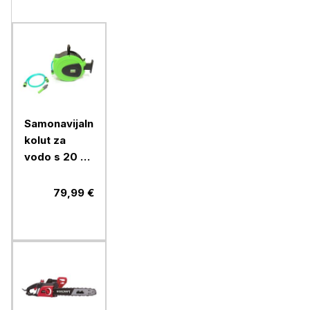
Samonavijalni
kolut za
vodo s 20 m
1/2" cevi in
priključki
79,99 €