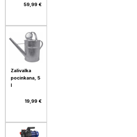
895238,
59,99 €
600W
Zalivalka
pocinkana, 5
l
19,99 €