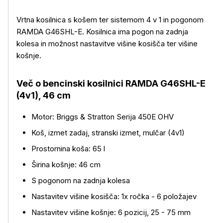
Vrtna kosilnica s košem ter sistemom 4 v 1 in pogonom
RAMDA G46SHL-E. Kosilnica ima pogon na zadnja
kolesa in možnost nastavitve višine kosišča ter višine
košnje.
Več o bencinski kosilnici RAMDA G46SHL-E
(4v1), 46 cm
Motor: Briggs & Stratton Serija 450E OHV
Koš, izmet zadaj, stranski izmet, mulčar (4v1)
Več o izdelku
Prostornina koša: 65 l
Širina košnje: 46 cm
S pogonom na zadnja kolesa
Nastavitev višine kosišča: 1x ročka - 6 položajev
Nastavitev višine košnje: 6 pozicij, 25 - 75 mm