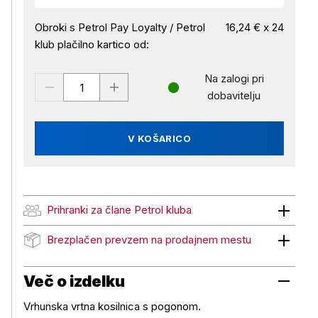
Obroki s Petrol Pay Loyalty / Petrol
16,24 € x 24
klub plačilno kartico od:
Na zalogi pri
dobavitelju
V KOŠARICO
Prihranki za člane Petrol kluba
Prihranki za člane Petrol kluba
Brezplačen prevzem na prodajnem mestu
Brezplačen prevzem na prodajnem mestu
Več o izdelku
Vrhunska vrtna kosilnica s pogonom.