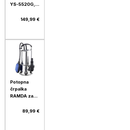
YS-5520G,
45 cm
149,99 €
Potopna
črpalka
RAMDA za
umazano
vodo, 1100
89,99 €
W