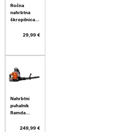
Ročna
nahrbtna
škropilnica
RAMDA 16 l
29,99 €
Nahrbtni
puhalnik
Ramda
63,3ccm
249,99 €