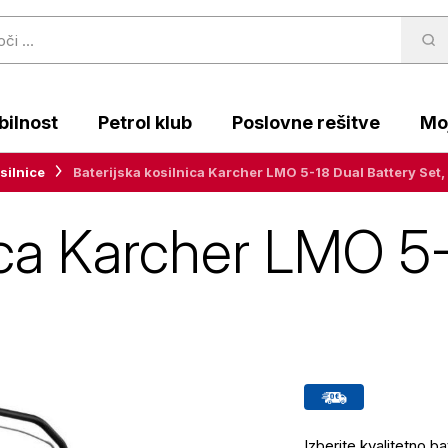
ilnost
Petrol klub
Poslovne rešitve
Moj
silnice
Baterijska kosilnica Karcher LMO 5-18 Dual Battery Set,
nica Karcher LMO 5
Izberite kvalitetno b