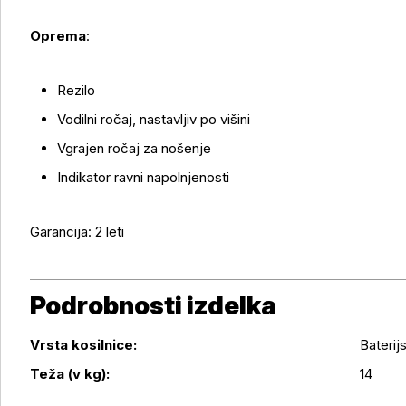
Oprema
:
Rezilo
Vodilni ročaj, nastavljiv po višini
Vgrajen ročaj za nošenje
Indikator ravni napolnjenosti
Garancija: 2 leti
Podrobnosti izdelka
Vrsta kosilnice:
Baterij
Podrobnosti izdelka
Teža (v kg):
14