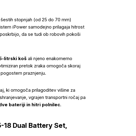
v šestih stopnjah (od 25 do 70 mm)
i sistem iPower samodejno prilagaja hitrost
poskrbijo, da se tudi ob robovih pokoši
5-litrski koš
ali njeno enakomerno
Optimiziran pretok zraka omogoča skoraj
o pogostem praznjenju.
čaj, ki omogoča prilagoditev višine za
anjevanje, vgrajen transportni ročaj pa
e bateriji in hitri polnilec
.
5-18 Dual Battery Set,