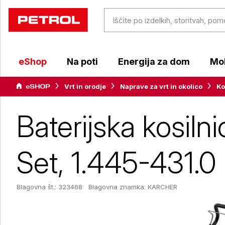
eShop
Na poti
Energija za dom
Mob
Vrt in orodje
Naprave za vrt in okolico
Ko
Baterijska kosil
Set, 1.445-431.0
Blagovna št.: 323468
Blagovna znamka:
KARCHER