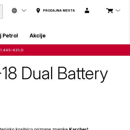
PRODAJNA MESTA
 Petrol
Akcije
 1.445-431.0
-18 Dual Battery
aterijsko kosilnico priznane znamke
Karcher!