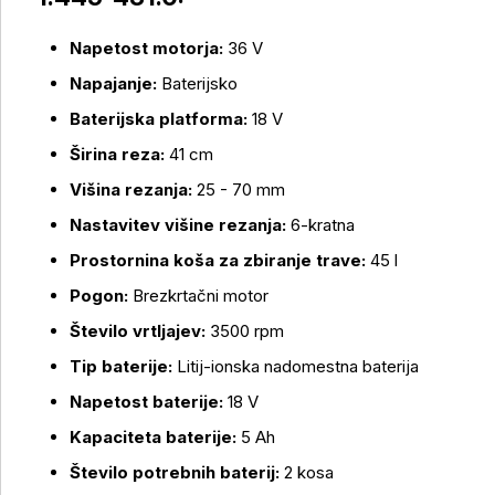
Napetost motorja:
36 V
Napajanje:
Baterijsko
Baterijska platforma:
18 V
Širina reza:
41 cm
Višina rezanja:
25 - 70 mm
Nastavitev višine rezanja:
6-kratna
Prostornina koša za zbiranje trave:
45 l
Pogon:
Brezkrtačni motor
Več o izdelku
Število vrtljajev:
3500 rpm
Tip baterije:
Litij-ionska nadomestna baterija
Napetost baterije:
18 V
Kapaciteta baterije:
5 Ah
Število potrebnih baterij:
2 kosa