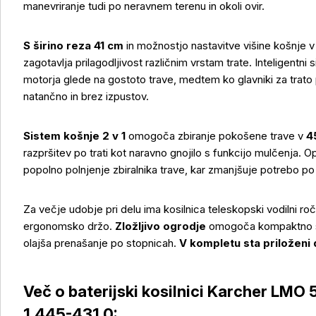
manevriranje tudi po neravnem terenu in okoli ovir.
S širino reza 41 cm
in možnostjo nastavitve višine košnje 
zagotavlja prilagodljivost različnim vrstam trate. Inteligentn
motorja glede na gostoto trave, medtem ko glavniki za trato 
natančno in brez izpustov.
Sistem košnje 2 v 1
omogoča zbiranje pokošene trave v
4
razpršitev po trati kot naravno gnojilo s funkcijo mulčenja. 
popolno polnjenje zbiralnika trave, kar zmanjšuje potrebo p
Za večje udobje pri delu ima kosilnica teleskopski vodilni ro
ergonomsko držo.
Zložljivo ogrodje
omogoča kompaktno shr
olajša prenašanje po stopnicah.
V kompletu sta priloženi dv
Več o baterijski kosilnici Karcher LMO 
1.445-431.0: