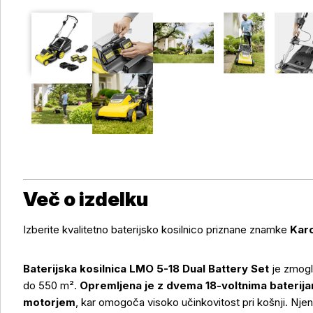
Več o izdelku
Izberite kvalitetno baterijsko kosilnico priznane znamke
Kar
Baterijska kosilnica LMO 5-18 Dual Battery Set
je zmoglj
do 550 m².
Opremljena je z dvema 18-voltnima baterij
motorjem
, kar omogoča visoko učinkovitost pri košnji. N