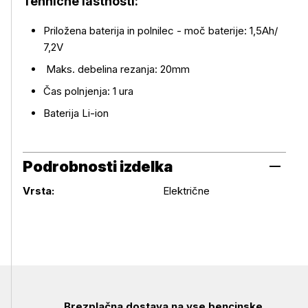
Tehnične lastnosti:
Več o izdelku
Priložena baterija in polnilec - moč baterije: 1,5Ah/
7,2V
Maks. debelina rezanja: 20mm
Čas polnjenja: 1 ura
Baterija Li-ion
Podrobnosti izdelka
Podrobnosti izdelka
Vrsta:
Električne
Brezplačna dostava na vse bencinske