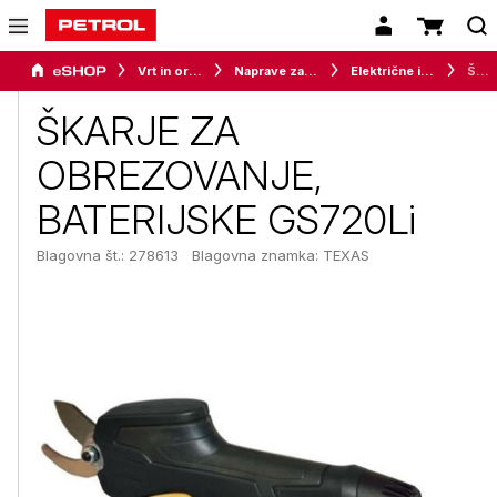
Vrt in orodje
Naprave za vrt in okolico
Električne in akumulatorske škarje
ŠKARJE ZA OBREZOVANJE, BATERIJSKE GS720Li
ŠKARJE ZA
OBREZOVANJE,
BATERIJSKE GS720Li
Blagovna št.: 278613
Blagovna znamka:
TEXAS