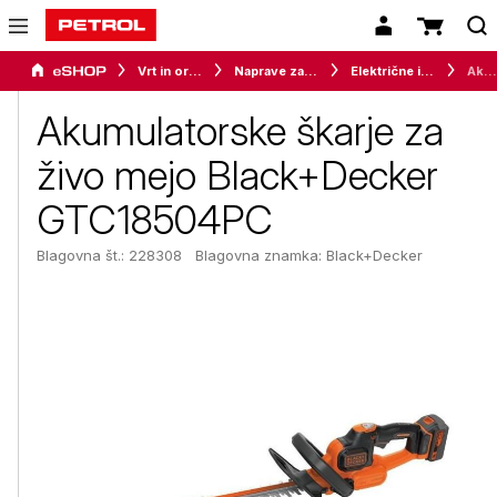
Vrt in orodje
Naprave za vrt in okolico
Električne in akumulatorske škarje
Akumulatorske škarje za živo mejo Black+Decker GTC18504PC
Akumulatorske škarje za
živo mejo Black+Decker
GTC18504PC
Blagovna št.: 228308
Blagovna znamka:
Black+Decker