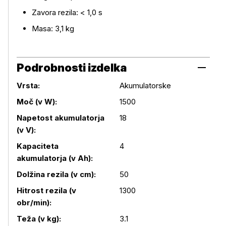
Zavora rezila: < 1,0 s
Masa: 3,1 kg
Podrobnosti izdelka
Vrsta:
Akumulatorske
Moč (v W):
1500
Napetost akumulatorja
18
(v V):
Kapaciteta
4
Podrobnosti izdelka
akumulatorja (v Ah):
Dolžina rezila (v cm):
50
Hitrost rezila (v
1300
obr/min):
Teža (v kg):
3.1