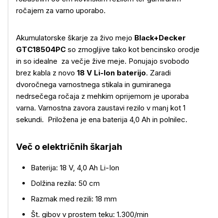
ročajem za varno uporabo.
Akumulatorske škarje za živo mejo
Black+Decker
GTC18504PC
so zmogljive tako kot bencinsko orodje
in so idealne za večje žive meje. Ponujajo svobodo
brez kabla z novo
18 V Li-Ion baterijo
. Zaradi
dvoročnega varnostnega stikala in gumiranega
nedrsečega ročaja z mehkim oprijemom je uporaba
varna. Varnostna zavora zaustavi rezilo v manj kot 1
sekundi. Priložena je ena baterija 4,0 Ah in polnilec.
Več o izdelku
Več o električnih škarjah
Baterija: 18 V, 4,0 Ah Li-Ion
Dolžina rezila: 50 cm
Razmak med rezili: 18 mm
Št. gibov v prostem teku: 1.300/min