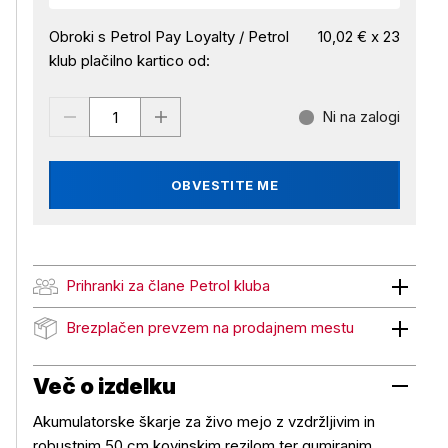
Obroki s Petrol Pay Loyalty / Petrol
10,02 € x 23
klub plačilno kartico od:
Ni na zalogi
OBVESTITE ME
Prihranki za člane Petrol kluba
Prihranki za člane Petrol kluba
Brezplačen prevzem na prodajnem mestu
Brezplačen prevzem na prodajnem mestu
Več o izdelku
Akumulatorske škarje za živo mejo z vzdržljivim in
robustnim 50 cm kovinskim rezilom ter gumiranim