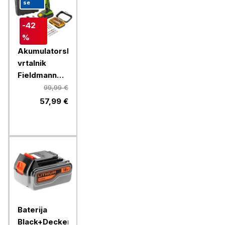
se
-42
%
Akumulatorski
vrtalnik
Fieldmann
FDV10352-A
99,99 €
14,4V
57,99 €
Baterija
Black+Decker,