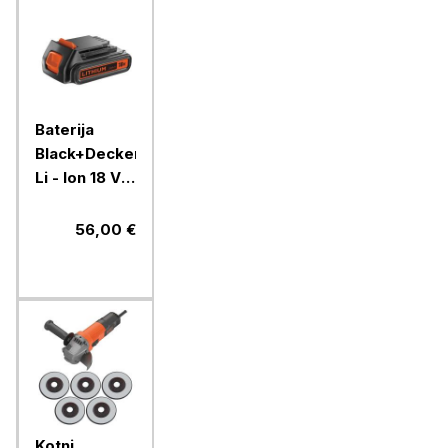
Baterija
Black+Decker,
Li - Ion 18 V
2,0 Ah
56,00 €
Kotni