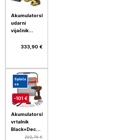
Akumulatorski
udarni
vijačnik
DeWalt
DCD776D2T,
333,90 €
18V
Splača
se
-101 €
Akumulatorski
vrtalnik
Black+Decker
BCKSB05
202,76 €