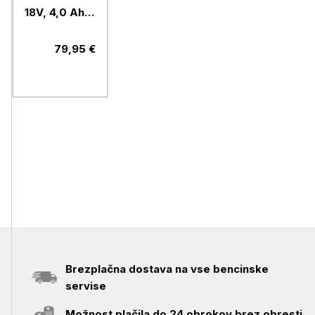
18V, 4,0 Ah,
Li-Ion
79,95 €
Brezplačna dostava na vse bencinske
servise
Možnost plačila do 24 obrokov brez obresti