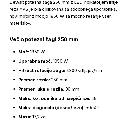
DeWalt potezna žaga 250 mm z LED indikatorjem linije
reza XPS je bila oblikovana za sodobnega uporabnika,
novi motor z močjo 1850 W za močno rezanje vseh
materialov.
Več o potezni žagi 250 mm
Več o izdelku
Moč:
1850 W
Uporabna moč:
1050 W
Hitrost rotacije žage:
4300 vrtljajev/min
Premer rezila:
250 mm
Premer luknje rezila:
30 mm
Maks. kot odmika od navpičnice:
48°
Maks. diagonala (desno/levo):
50/50°
Masa:
17,2 kg