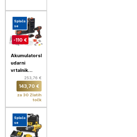
Splača
se
-110 €
Akumulatorski
udarni
vrtalnik
Black+Decker,
253,76 €
18 V, 2x 1,5
143,70 €
Ah
za 30 Zlatih
točk
Splača
se