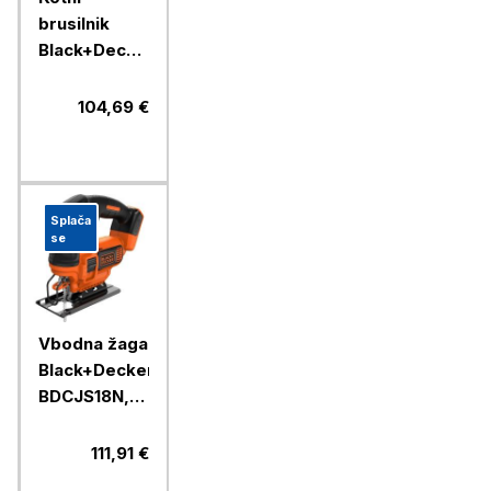
brusilnik
Black+Decker
BEG110A5
750 W, 115
104,69 €
mm +
DT3506
rezalni diski
Splača
se
Vbodna žaga
Black+Decker
BDCJS18N,
18 V
111,91 €