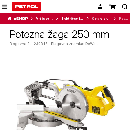
Vrt in orodje
Električno in akumulatorsko orodje
Ostalo orodje
Potezna žaga 250 mm
Potezna žaga 250 mm
Blagovna št.: 239847
Blagovna znamka:
DeWalt