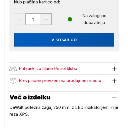
klub plačilno kartico od:
Na zalogi pri
dobavitelju
V KOŠARICO
Prihranki za člane Petrol kluba
Prihranki za člane Petrol kluba
Brezplačen prevzem na prodajnem mestu
Brezplačen prevzem na prodajnem mestu
Več o izdelku
DeWalt potezna žaga, 250 mm, z LED indikatorjem linije
reza XPS.