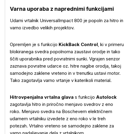
Varna uporaba z naprednimi funkcijami
Udarni vrtalnik UniversalImpact 800 je popoln za hitro in
varno izvedbo velikih projektov.
Opremljen je s funkcijo
KickBack Control
, ki v primeru
blokiranega svedra popolnoma zaustavi orodje in tako
ščiti uporabnika pred povratnimi sunki. Vgrajen senzor
zaznava povratne udarce oz. hitre nagibe orodja, takoj
samodejno zaklene vreteno in v trenutku ustavi motor.
Tako zagotavlja varno vrtanje v katerikoli material.
Hitrovpenjalna vrtalna glava
s funkcijo
Autolock
zagotavlja hitro in priročno menjavo svedrov z eno
roko. Menjavo svedra na Boschevem električnem
udarnem vrtalniku izvedete z eno roko v le treh
potezah. Vrtalno vreteno se samodejno zaklene za
varno nadaljevanje dela z vrtalnikom.