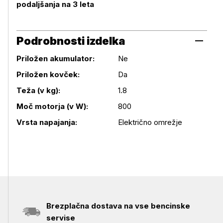
podaljšanja na 3 leta
Podrobnosti izdelka
Priložen akumulator:
Ne
Priložen kovček:
Da
Podrobnosti izdelka
Teža (v kg):
1.8
Moč motorja (v W):
800
Vrsta napajanja:
Električno omrežje
Brezplačna dostava na vse bencinske
servise