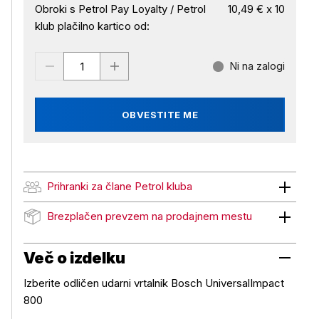
Obroki s Petrol Pay Loyalty / Petrol
10,49 € x 10
klub plačilno kartico od:
Ni na zalogi
OBVESTITE ME
Prihranki za člane Petrol kluba
Prihranki za člane Petrol kluba
Brezplačen prevzem na prodajnem mestu
Brezplačen prevzem na prodajnem mestu
Več o izdelku
Izberite odličen udarni vrtalnik Bosch UniversalImpact
800