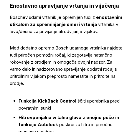
Enostavno upravljanje vrtanja in vijačenja
Boschev udarni vrtalnik je opremljen tudi z
enostavnim
stikalom za spreminjanje smeri vrtenja
vrtalnika v
levo/desno za privijanje ali odvijanje vijakov.
Med dodatno opremo Bosch udarnega vrtalnika najdete
tudi priročen pomožni ročaj, ki zagotavlja natančno
rokovanje z orodjem in omogoča dvojni nadzor. Za
Več o izdelku
varno delo in nadzorovano upravljanje dodatni ročaj s
pritrdilnim vijakom preprosto namestite in pritrdite na
orodje.
Funkcija KickBack Control
ščiti uporabnika pred
povratnimi sunki
Hitrovpenjalna vrtalna glava z enojno pušo in
funkcijo Autolock
poskrbi za hitro in priročno
menjavo svedrov