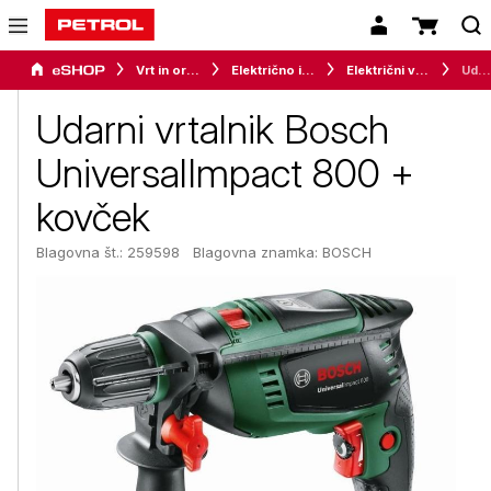
Vrt in orodje
Električno in akumulatorsko orodje
Električni vrtalniki
Udarni vrtalnik Bosch UniversalImpact 800 + kovček
Udarni vrtalnik Bosch
UniversalImpact 800 +
kovček
Blagovna št.: 259598
Blagovna znamka:
BOSCH