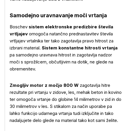
Samodejno uravnavanje moči vrtanja
Boschev
sistem elektronske predizbire števila
vrtljajev
omogoča natančno prednastavitev števila
vrtljajev vrtalnika ter tako zagotavlja pravo hitrost za
izbrani material.
Sistem konstantne hitrosti vrtanja
pa samodejno uravnava hitrost in zagotavlja nadzor
moči s sprožilcem, občutljivim na dotik, ne glede na
obremenitev.
Zmogljiv motor z močjo 800 W
zagotavlja hitre
rezultate pri vrtanju v zidove, les, mehak beton in kovino
ter omogoča vrtanje do globine 14 milimetrov v zid in do
30 milimetrov v les. S stikalom za način uporabe pa
lahko funkcijo udarnega vrtanja tudi izključite in tako
nadaljujete delo glede na material tako kot sami želite.