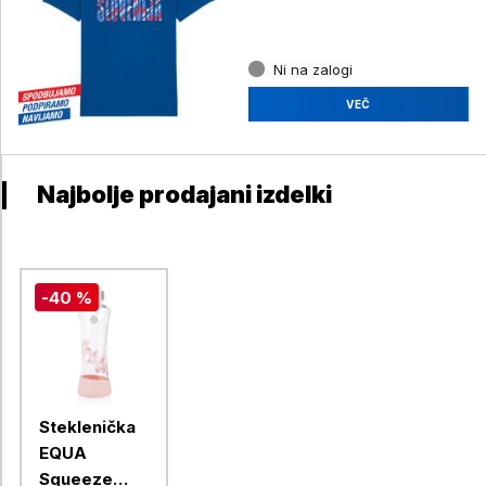
Ni na zalogi
VEČ
Najbolje prodajani izdelki
-40 %
Steklenička
EQUA
Squeeze