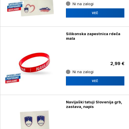
Ni na zalogi
VEČ
Silikonska zapestnica rdeča
mala
2,99 €
Ni na zalogi
VEČ
Navijaški tatuji Slovenija grb,
zastava, napis