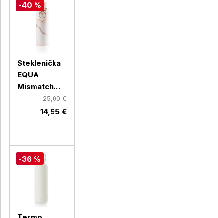
-40 %
Steklenička
EQUA
Mismatch
Lava, 750 ml
25,00 €
14,95 €
-36 %
Termo