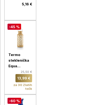
ml, zelena
5,16 €
-45 %
Termo
steklenička
Equa
Timeless,
25,50 €
600 ml,
13,99 €
Fleurs
za 30 Zlatih
točk
-60 %