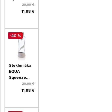
Esprit
20,00 €
Magnolia,
11,98 €
550 ml
-40 %
Steklenička
EQUA
Squeeze
Esprit
20,00 €
Feather, 550
11,98 €
ml