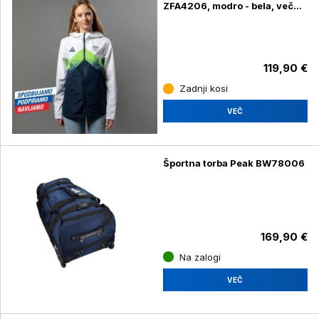
ZFA4206, modro - bela, več
velikosti
119,90 €
Zadnji kosi
VEČ
Športna torba Peak BW78006
169,90 €
Na zalogi
VEČ