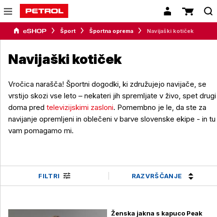
Šport
Športna oprema
Navijaški kotiček
Navijaški kotiček
Vročica narašča! Športni dogodki, ki združujejo navijače, se
vrstijo skozi vse leto – nekateri jih spremljate v živo, spet drugi
doma pred
televizijskimi zasloni
. Pomembno je le, da ste za
navijanje opremljeni in oblečeni v barve slovenske ekipe - in tu
vam pomagamo mi.
RAZVRŠČANJE
FILTRI
Ženska jakna s kapuco Peak