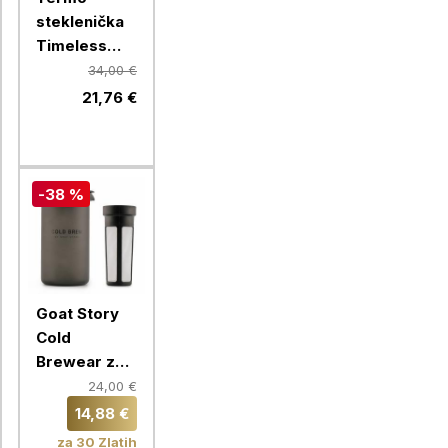
steklenička
Timeless
Equa, 600
34,00 €
ml, bela
21,76 €
-38 %
Goat Story
Cold
Brewear za
hladno
24,00 €
pripravo
14,88 €
kave
za 30 Zlatih