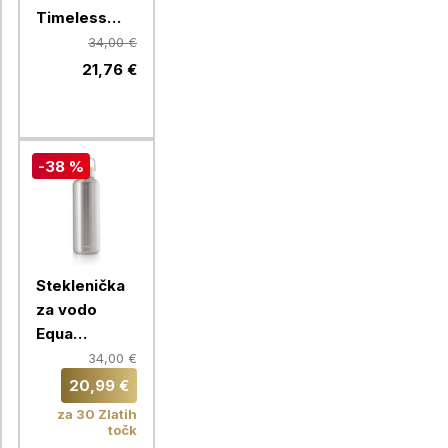
Timeless
Equa, 600
34,00 €
ml, Toffee
21,76 €
-38 %
Steklenička
za vodo
Equa
Thermo
34,00 €
Timeles
20,99 €
Steel, 600
za 30 Zlatih
ml
točk