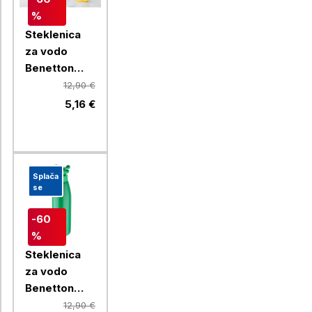
%
Steklenica
za vodo
Benetton
Rainbow 750
12,90 €
ml, rdeča
5,16 €
Splača
se
-60
%
Steklenica
za vodo
Benetton
Rainbow 750
12,90 €