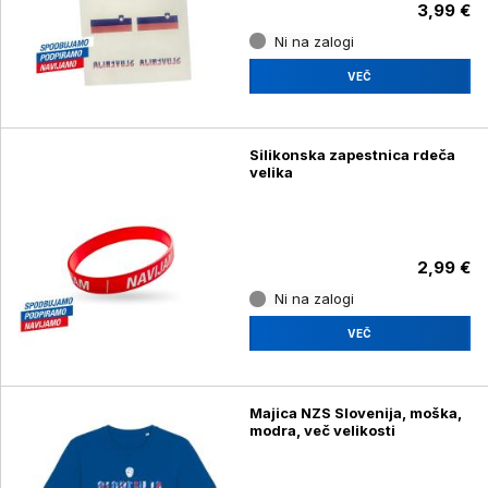
3,99 €
Ni na zalogi
VEČ
Silikonska zapestnica rdeča
velika
2,99 €
Ni na zalogi
VEČ
Majica NZS Slovenija, moška,
modra, več velikosti