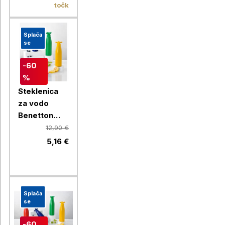
točk
Splača
se
-60
%
Steklenica
za vodo
Benetton
Rainbow 750
12,90 €
ml, rumena
5,16 €
Splača
se
-60