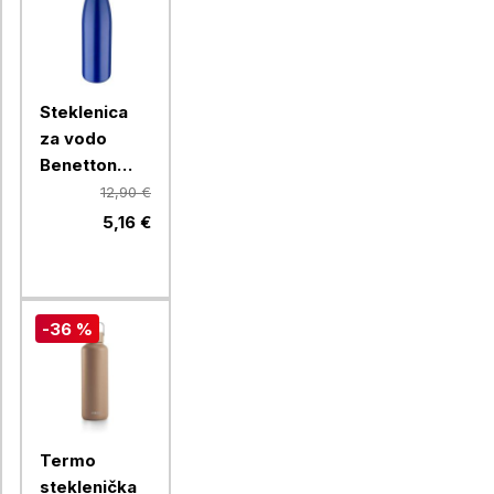
Steklenica
za vodo
Benetton
Rainbow 750
12,90 €
ml, modra
5,16 €
-36 %
Termo
steklenička