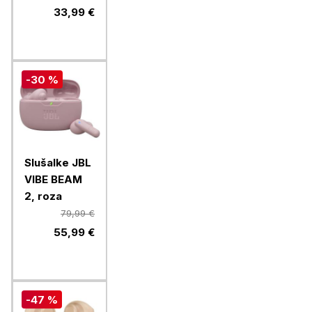
White
33,99 €
-30 %
Slušalke JBL
VIBE BEAM
2, roza
79,99 €
55,99 €
-47 %