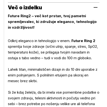
Več o izdelku
Future Ring2 – več kot prstan, tvoj pametni
spremljevalec, ki združuje eleganco, tehnologijo
in vzdržljivost!
Odkrij eleganco in tehnologijo v enem.
Future Ring 2
spremlja tvoje zdravje (srčni utrip, spanje, stres, SpO2,
temperaturo kože), se prilagaja tvojim navadam in
ostaja s tabo vedno – tudi v vodi do 100 m globoko.
Lahek titan, minimalističen dizajn in do 10 dni uporabe z
enim polnjenjem. S polnilnim etuijem pa skoraj en
mesec brez skrbi.
Si že kdaj želel/a, da bi imela vse pomembne podatke o
svojem zdravju, telesni aktivnosti in počutju vedno pri
sebi – brez potrebe po nošenju velike ure ali telefona