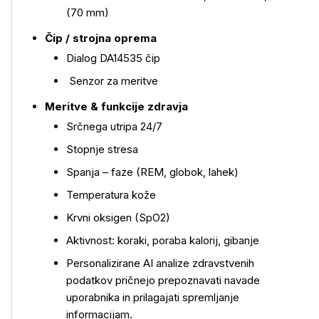
(70 mm)
Čip / strojna oprema
Dialog DA14535 čip
Več o izdelku
Senzor za meritve
Meritve & funkcije zdravja
Srčnega utripa 24/7
Stopnje stresa
Spanja – faze (REM, globok, lahek)
Temperatura kože
Krvni oksigen (SpO2)
Aktivnost: koraki, poraba kalorij, gibanje
Personalizirane AI analize zdravstvenih
podatkov pričnejo prepoznavati navade
uporabnika in prilagajati spremljanje
informacijam.