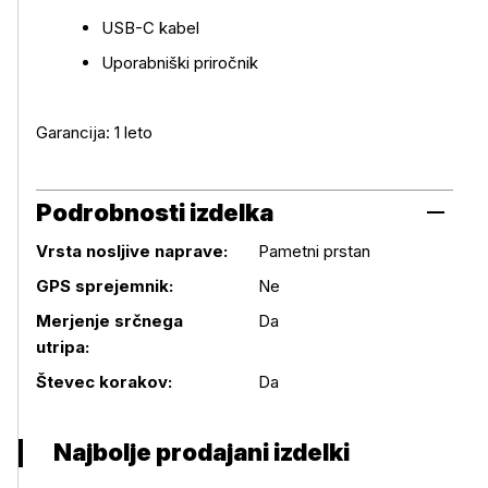
USB-C kabel
Uporabniški priročnik
Garancija: 1 leto
Podrobnosti izdelka
Vrsta nosljive naprave:
Pametni prstan
GPS sprejemnik:
Ne
Podrobnosti izdelka
Merjenje srčnega
Da
utripa:
Števec korakov:
Da
Najbolje prodajani izdelki