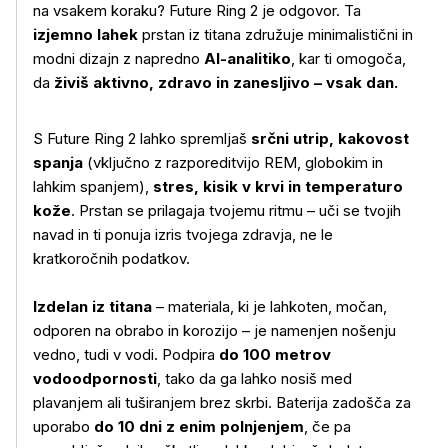
na vsakem koraku? Future Ring 2 je odgovor. Ta
izjemno lahek
prstan iz titana združuje minimalistični in
modni dizajn z napredno
AI-analitiko
, kar ti omogoča,
da
živiš aktivno, zdravo in zanesljivo – vsak dan.
S Future Ring 2 lahko spremljaš
srčni utrip, kakovost
spanja
(vključno z razporeditvijo REM, globokim in
lahkim spanjem),
stres, kisik v krvi in temperaturo
kože
. Prstan se prilagaja tvojemu ritmu – uči se tvojih
navad in ti ponuja izris tvojega zdravja, ne le
kratkoročnih podatkov.
Izdelan iz titana
– materiala, ki je lahkoten, močan,
odporen na obrabo in korozijo – je namenjen nošenju
vedno, tudi v vodi. Podpira
do 100 metrov
vodoodpornosti
, tako da ga lahko nosiš med
plavanjem ali tuširanjem brez skrbi. Baterija zadošča za
uporabo
do 10 dni z enim polnjenjem
, če pa