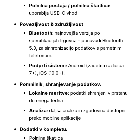
Polnilna postaja / polnilna škatlica:
uporablja USB-C vhod
Povezljivost & združljivost
Bluetooth:
najnovejša verzija po
specifikacijah trgovca – ponavadi Bluetooth
5.3, za sinhronizacijo podatkov s pametnim
telefonom.
Podprti sistemi:
Android (začetna različica
7+), iOS (10.0+).
Pomnilnik, shranjevanje podatkov:
Lokalne meritve:
podatki shranjeni v prstanu
do enega tedna
Analiza:
daljša analiza in zgodovina dostopni
preko mobilne aplikacije
Dodatki v kompletu:
Polnilna škatlica