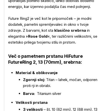
uporabljaš polnilno škatlico, lahko dobivaš dodatno
energijo, kar izjemno podaljša čas med polnjenji.
Future Ring2 je več kot le pripomoček – je modni
dodatek, pametni spremljevalec in okno v tvoje
zdravje. Z barvami, kot sta
klasično srebrna
in
elegantna »
Rose Gold
«, ter različnimi velikostmi, se
estetsko prilega tvojemu stilu in prstom.
Več o pametnem prstanu HiFuture
FutureRing 2, 13 (70mm), srebrna:
Material & oblikovanje
Zgornji sloj:
Titan – lahek, močan, odporen
proti rji in obrabi.
Barva:
Titanium silver
Velikosti prstana
3 velikosti
– št. 10 (62 mm), 12 (68 mm), 13