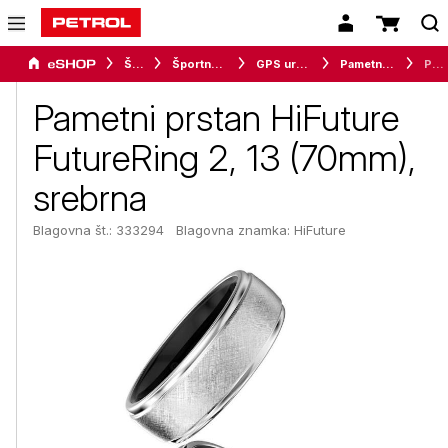
Šport
Športna oprema
GPS ure in merilci
Pametne ure in zapestnice
Pametni prstan HiFuture FutureRing 2, 13 (70mm), srebrna
Pametni prstan HiFuture
FutureRing 2, 13 (70mm),
srebrna
Blagovna št.: 333294
Blagovna znamka:
HiFuture