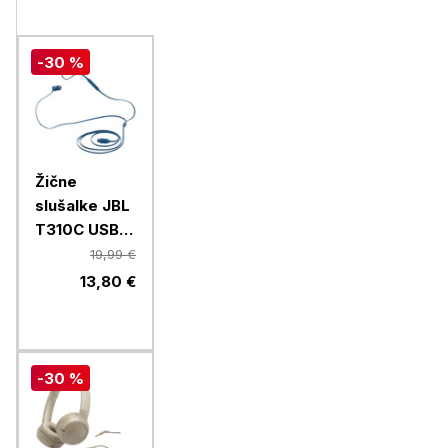
-30 %
Žične
slušalke JBL
T310C USB-
C, modre
19,99 €
13,80 €
-30 %