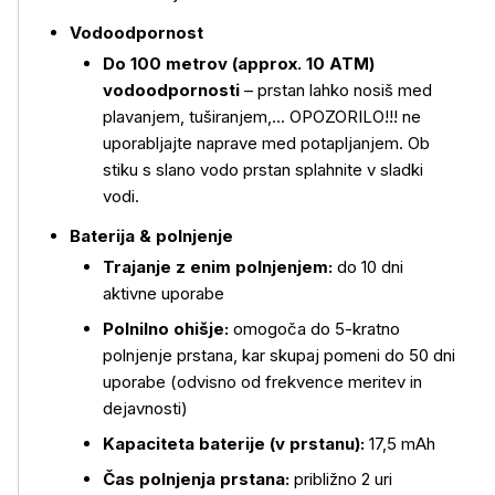
Vodoodpornost
Do 100 metrov
(approx. 10 ATM)
vodoodpornosti
– prstan lahko nosiš med
plavanjem, tuširanjem,… OPOZORILO!!! ne
uporabljajte naprave med potapljanjem. Ob
stiku s slano vodo prstan splahnite v sladki
vodi.
Baterija & polnjenje
Trajanje z enim polnjenjem:
do 10 dni
aktivne uporabe
Polnilno ohišje:
omogoča do 5-kratno
polnjenje prstana, kar skupaj pomeni do 50 dni
uporabe (odvisno od frekvence meritev in
dejavnosti)
Kapaciteta baterije (v prstanu):
17,5 mAh
Čas polnjenja prstana:
približno 2 uri