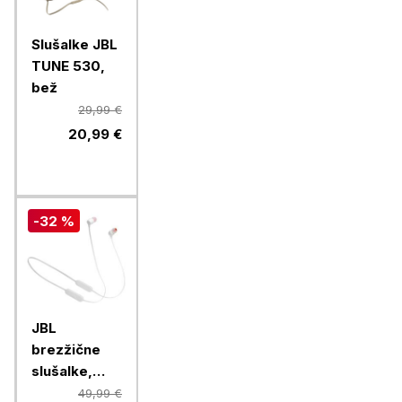
Slušalke JBL
TUNE 530,
bež
29,99 €
20,99 €
-32 %
JBL
brezžične
slušalke,
Tune 125BT,
49,99 €