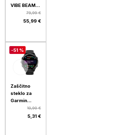
VIBE BEAM
2, modre
79,99 €
55,99 €
-51 %
Zaščitno
steklo za
Garmin
Forerunner
10,90 €
970 (41mm)
5,31 €