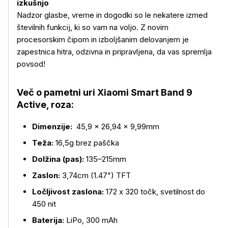
izkušnjo
Nadzor glasbe, vreme in dogodki so le nekatere izmed
številnih funkcij, ki so vam na voljo. Z novim
procesorskim čipom in izboljšanim delovanjem je
zapestnica hitra, odzivna in pripravljena, da vas spremlja
povsod!
Več o pametni uri Xiaomi Smart Band 9
Active, roza:
Dimenzije:
45,9 × 26,94 × 9,99mm
Teža:
16,5g brez paščka
Dolžina (pas):
135–215mm
Zaslon:
3,74cm (1.47") TFT
Ločljivost zaslona:
172 x 320 točk, svetilnost do
450 nit
Baterija:
LiPo, 300 mAh