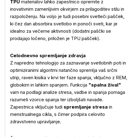
TPU
materialov lahko zapestnico opremite z
inovativnim zamenljivim okvirjem za prilagoditev stilu in
razpoloženju. Na voljo je tudi posebni svetleči pašček,
ki čez dan absorbira svetlobo in ponoči sveti, kar je
idealno za večerne aktivnosti (dodatni paščki se
prodajajo ločeno, priložen je TPU pašček).
Celodnevno spremljanje zdravja
Z napredno tehnologijo za zaznavanje svetlobnih poti in
optimiziranimi algoritmi natančno spremlja vaš srčni
utrip, raven kisika v krvi ter faze spanja, vključno z REM,
globokim in lahkim spanjem. Funkcija
"spalna žival"
vam na podlagi analize stresa, vadbe in spanja pomaga
razumeti vzorce spanja ter izboljšati navade.
Zapestnica vključuje tudi
spremljanje stresa
in
menstrualnega cikla, s čimer podpira celovito
zdravstveno upravljanje.