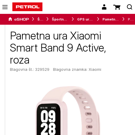
Šport
Športna oprema
GPS ure in merilci
Pametne ure in zapestnice
Pametna ura Xiaomi Smart Band 9 Active, roza
Pametna ura Xiaomi
Smart Band 9 Active,
roza
Blagovna št.: 329529
Blagovna znamka:
Xiaomi