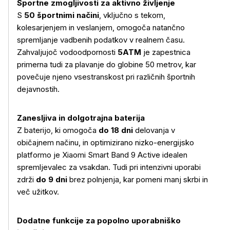
Športne zmogljivosti za aktivno življenje
S
50 športnimi načini
, vključno s tekom,
kolesarjenjem in veslanjem, omogoča natančno
spremljanje vadbenih podatkov v realnem času.
Zahvaljujoč vodoodpornosti
5ATM
je zapestnica
Več o izdelku
primerna tudi za plavanje do globine 50 metrov, kar
povečuje njeno vsestranskost pri različnih športnih
dejavnostih.
Zanesljiva in dolgotrajna baterija
Z baterijo, ki omogoča
do 18 dni
delovanja v
običajnem načinu, in optimizirano nizko-energijsko
platformo je Xiaomi Smart Band 9 Active idealen
spremljevalec za vsakdan. Tudi pri intenzivni uporabi
zdrži
do 9 dni
brez polnjenja, kar pomeni manj skrbi in
več užitkov.
Dodatne funkcije za popolno uporabniško