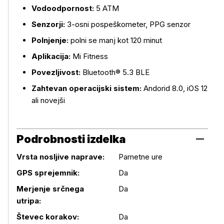
Vodoodpornost:
5 ATM
Senzorji:
3-osni pospeškometer, PPG senzor
Polnjenje:
polni se manj kot 120 minut
Aplikacija:
Mi Fitness
Povezljivost:
Bluetooth® 5.3 BLE
Zahtevan operacijski sistem:
Andorid 8.0, iOS 12
ali novejši
Podrobnosti izdelka
Vrsta nosljive naprave:
Pametne ure
GPS sprejemnik:
Da
Podrobnosti izdelka
Merjenje srčnega
Da
utripa:
Števec korakov:
Da