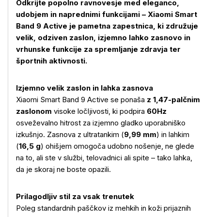
Odkrijte popolno ravnovesje med eleganco,
udobjem in naprednimi funkcijami – Xiaomi Smart
Band 9 Active je pametna zapestnica, ki združuje
velik, odziven zaslon, izjemno lahko zasnovo in
vrhunske funkcije za spremljanje zdravja ter
športnih aktivnosti.
Izjemno velik zaslon in lahka zasnova
Xiaomi Smart Band 9 Active se ponaša
z 1,47-palčnim
zaslonom
visoke ločljivosti, ki podpira
60Hz
osveževalno hitrost za izjemno gladko uporabniško
izkušnjo. Zasnova z ultratankim (
9,99 mm
) in lahkim
(
16,5 g
) ohišjem omogoča udobno nošenje, ne glede
na to, ali ste v službi, telovadnici ali spite – tako lahka,
da je skoraj ne boste opazili.
Prilagodljiv stil za vsak trenutek
Poleg standardnih paščkov iz mehkih in koži prijaznih