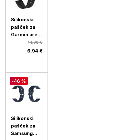
Silikonski
pašček za
Garmin ure,
26mm, črn
14,90 €
6,94 €
-46 %
Silikonski
pašček za
Samsung