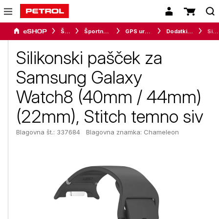
Šport
Športna oprema
GPS ure in merilci
Dodatki za pametne ure
Silikonski pašček za Samsung Galaxy Watch8 (40mm / 44mm) (22mm), Stitch temno siv
Silikonski pašček za
Samsung Galaxy
Watch8 (40mm / 44mm)
(22mm), Stitch temno siv
Blagovna št.: 337684
Blagovna znamka:
Chameleon