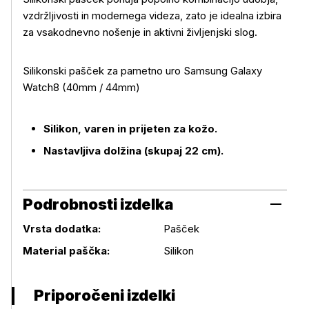
vzdržljivosti in modernega videza, zato je idealna izbira
za vsakodnevno nošenje in aktivni življenjski slog.
Silikonski pašček za pametno uro Samsung Galaxy
Več o izdelku
Watch8 (40mm / 44mm)
Silikon, varen in prijeten za kožo.
Nastavljiva dolžina (skupaj 22 cm).
Podrobnosti izdelka
Vrsta dodatka:
Pašček
Podrobnosti izdelka
Material paščka:
Silikon
Priporočeni izdelki