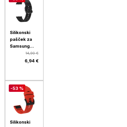
Silikonski
pašček za
Samsung
Galaxy Fit3,
14,90 €
črn
6,94 €
-53 %
Silikonski