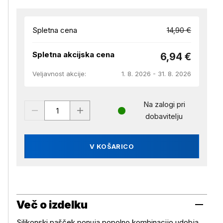
Spletna cena
14,90 €
Spletna akcijska cena
6,94 €
Veljavnost akcije:
1. 8. 2026 - 31. 8. 2026
Na zalogi pri
dobavitelju
V KOŠARICO
Več o izdelku
Silikonski pašček ponuja popolno kombinacijo udobja,