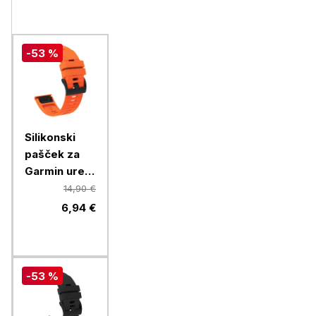
-53 %
Silikonski
pašček za
Garmin ure
26mm,
14,90 €
oranžen
6,94 €
-53 %