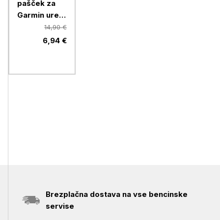
pašček za
Garmin ure,
26mm, rdeč
14,90 €
6,94 €
Brezplačna dostava na vse bencinske
servise