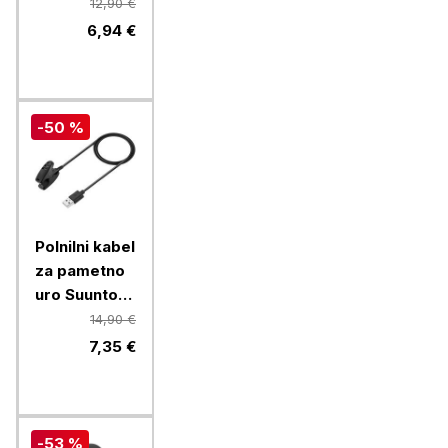
Watch4, 20
12,90 €
mm, temno
6,94 €
moder
-50 %
Polnilni kabel
za pametno
uro Suunto
Ambit,
14,90 €
Ambit2,
7,35 €
Ambit 3
-53 %