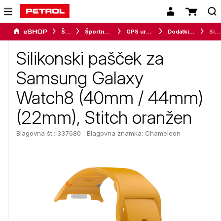
Šport
Športna oprema
GPS ure in merilci
Dodatki za pametne ure
Silikonski pašček za Samsung Galaxy Watch8 (40mm / 44mm) (22mm), Stitch oranžen
Silikonski pašček za
Samsung Galaxy
Watch8 (40mm / 44mm)
(22mm), Stitch oranžen
Blagovna št.: 337680
Blagovna znamka:
Chameleon