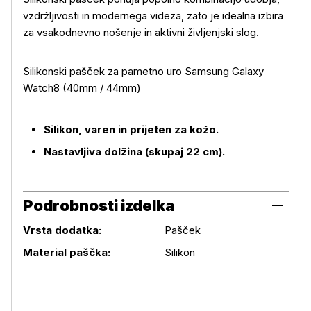
vzdržljivosti in modernega videza, zato je idealna izbira
za vsakodnevno nošenje in aktivni življenjski slog.
Silikonski pašček za pametno uro Samsung Galaxy
Več o izdelku
Watch8 (40mm / 44mm)
Silikon, varen in prijeten za kožo.
Nastavljiva dolžina (skupaj 22 cm).
Podrobnosti izdelka
Vrsta dodatka:
Pašček
Podrobnosti izdelka
Material paščka:
Silikon