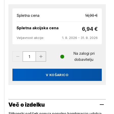
Spletna cena
14,90 €
Spletna akcijska cena
6,94 €
Veljavnost akcije:
1. 8. 2026 - 31. 8. 2026
Na zalogi pri
dobavitelju
V KOŠARICO
Več o izdelku
Silikonski pašček ponuja popolno kombinacijo udobja,