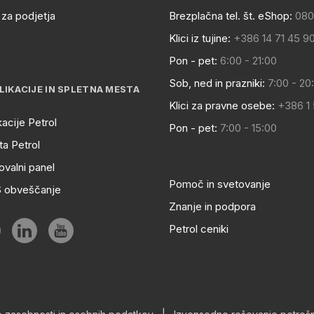
za podjetja
Brezplačna tel. št. eShop:
080
Klici iz tujine:
+386 14 71 45 9
Pon - pet:
6:00 - 21:00
Sob, ned in prazniki:
7:00 - 20
LIKACIJE IN SPLETNA MESTA
Klici za pravne osebe:
+386 1
kacije Petrol
Pon - pet:
7:00 - 15:00
a Petrol
ovalni panel
Pomoč in svetovanje
S obveščanje
Znanje in podpora
Petrol ceniki