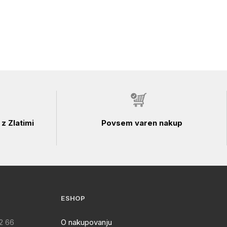
z Zlatimi
Povsem varen nakup
ESHOP
2 66
O nakupovanju