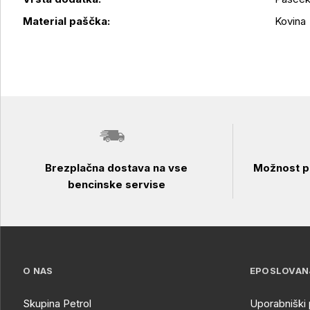
Podrobnosti izdelka
Material paščka:
Kovina
Brezplačna dostava na vse
Možnost pl
bencinske servise
O NAS
EPOSLOVAN
Skupina Petrol
Uporabniški 