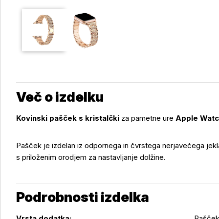
Več o izdelku
Kovinski pašček s kristalčki
za pametne ure
Apple Watc
Več o izdelku
Pašček je izdelan iz odpornega in čvrstega nerjavečega jekla
s priloženim orodjem za nastavljanje dolžine.
Podrobnosti izdelka
Vrsta dodatka:
Pašče