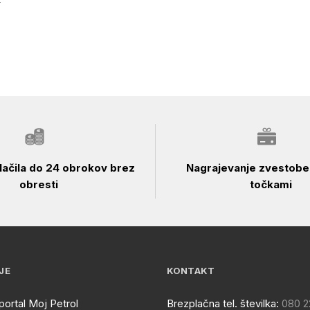
ačila do 24 obrokov brez
Nagrajevanje zvestobe 
obresti
točkami
JE
KONTAKT
portal Moj Petrol
Brezplačna tel. številka:
080 2