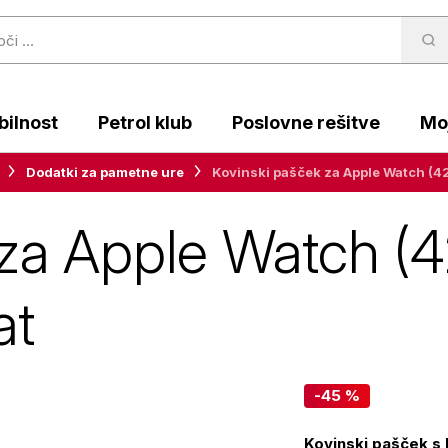
ilnost
Petrol klub
Poslovne rešitve
Moj
Dodatki za pametne ure
Kovinski pašček za Apple Watch (4
 za Apple Watch (
at
-45 %
Kovinski pašček s k