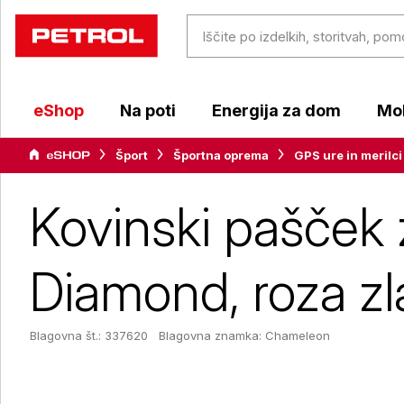
eShop
Na poti
Energija za dom
Mob
Šport
Športna oprema
GPS ure in merilci
Kovinski pašček
Diamond, roza zl
Blagovna št.: 337620
Blagovna znamka:
Chameleon