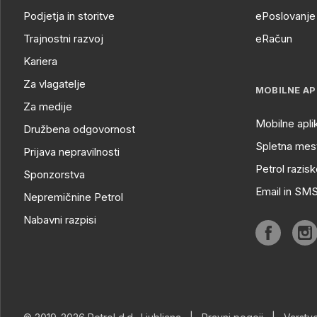
Podjetja in storitve
ePoslovanje 
Trajnostni razvoj
eRačun
Kariera
Za vlagatelje
MOBILNE AP
Za medije
Mobilne apli
Družbena odgovornost
Spletna mest
Prijava nepravilnosti
Petrol razisk
Sponzorstva
Email in SM
Nepremičnine Petrol
Nabavni razpisi