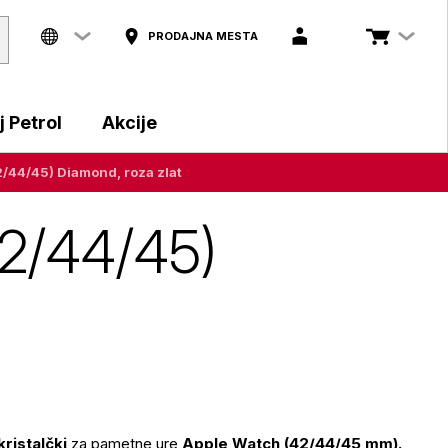
PRODAJNA MESTA
 Petrol
Akcije
2/44/45) Diamond, roza zlat
42/44/45)
ristalčki
za pametne ure
Apple Watch (42/44/45 mm).